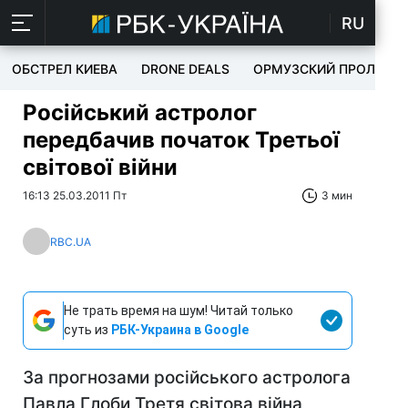
RU
ОБСТРЕЛ КИЕВА
DRONE DEALS
ОРМУЗСКИЙ ПРОЛИВ
Російський астролог
передбачив початок Третьої
світової війни
16:13 25.03.2011 Пт
3 мин
RBC.UA
Не трать время на шум! Читай только
суть из
РБК-Украина в Google
За прогнозами російського астролога
Павла Глоби Третя світова війна