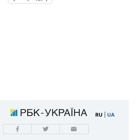
RU
|
UA