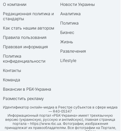
О компании
Новости Украины
Редакционная политика и
Аналитика
стандарты
Политика
Как стать нашим автором
Бизнес
Правила пользования
Жизнь
Правовая информация
Развлечения
Политика
Lifestyle
конфиденциальности
Контакты
Команда
Вакансии в РБК-Украина
Разместить рекламу
Идентификатор онлайн-медиа в Реестре субъектов в сфере медиа
— R40-05347
Информационный портал «РБК-Украина» имеет трехязычную
версию (украинскую, русскую и английскую), главная страница
портала –
https://www.rbc.ua
. Фотографии, изображения
принадлежат их правообладателям. Все фотографии на Портале,