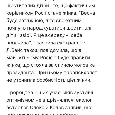
шестипалих дітей і те, що фактичним
керівником Росії стане жінка. "Весна
буде затяжною, літо спекотним,
почнуть народжуватися шестипалі
діти і звірі. Я це всередині себе
побачила", - заявила екстрасенс.
Л.Вайс також повідомила, що в
майбутньому Росією буде правити
жінка, що стояла за спиною чоловіка-
президента. При цьому парапсихолог
не уточнила особистість цієї жінки.
Пророцтва інших учасників зустрічі
оптимізмом не відрізнялися: еколог-
астролог Олексій Колов заявив, що
світ чекає ще більш серйозна