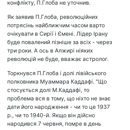
конфлікту, П.Глоба не уточнив.
Як заявив П.Глоба, революційних
потрясінь найближчим часом варто
очікувати в Сирії і Ємені. Лідер Ірану
буде повалений пізніше за всіх - через
три роки. А ось в Алжирі ніяких
революцій не буде, вважає астролог.
Торкнувся П.Глоба і долі лівійського
полковника Муаммара Каддафі. "Що
стосується долі М.Каддафі, то
проблема вся в тому, що ніхто не знає
дати його народження - чи то це 1937
р., чи то 1940-й. Якщо він дійсно
народився 7 червня, помре в день