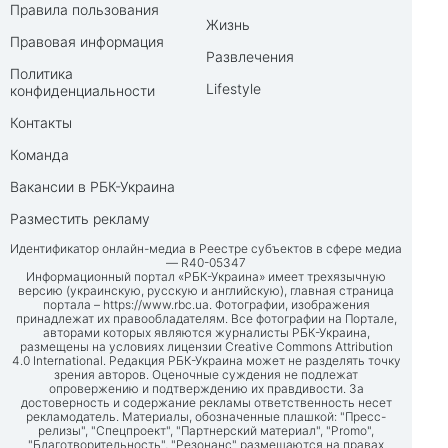
Правила пользования
Жизнь
Правовая информация
Развлечения
Политика
Lifestyle
конфиденциальности
Контакты
Команда
Вакансии в РБК-Украина
Разместить рекламу
Идентификатор онлайн-медиа в Реестре субъектов в сфере медиа
— R40-05347
Информационный портал «РБК-Украина» имеет трехязычную
версию (украинскую, русскую и английскую), главная страница
портала –
https://www.rbc.ua
. Фотографии, изображения
принадлежат их правообладателям. Все фотографии на Портале,
авторами которых являются журналисты РБК-Украина,
размещены на условиях лицензии Creative Commons Attribution
4.0 International. Редакция РБК-Украина может не разделять точку
зрения авторов. Оценочные суждения не подлежат
опровержению и подтверждению их правдивости. За
достоверность и содержание рекламы ответственность несет
рекламодатель. Материалы, обозначенные плашкой: "Пресс-
релизы", "Спецпроект", "Партнерский материал", "Promo",
"Благотворительность", "Резонанс" размещаются на правах