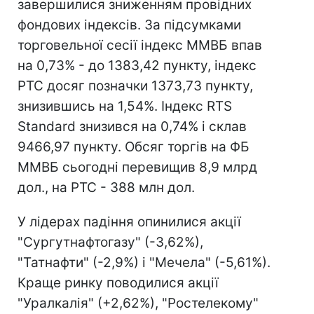
завершилися зниженням провідних
фондових індексів. За підсумками
торговельної сесії індекс ММВБ впав
на 0,73% - до 1383,42 пункту, індекс
РТС досяг позначки 1373,73 пункту,
знизившись на 1,54%. Індекс RTS
Standard знизився на 0,74% і склав
9466,97 пункту. Обсяг торгів на ФБ
ММВБ сьогодні перевищив 8,9 млрд
дол., на РТС - 388 млн дол.
У лідерах падіння опинилися акції
"Сургутнафтогазу" (-3,62%),
"Татнафти" (-2,9%) і "Мечела" (-5,61%).
Краще ринку поводилися акції
"Уралкалія" (+2,62%), "Ростелекому"