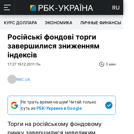
RU
КУРС ДОЛЛАРА
ЭКОНОМИКА
ЛИЧНЫЕ ФИНАНСЫ
T
Російські фондові торги
завершилися зниженням
індексів
17:27 19.12.2011 Пн
3 мин
RBC.UA
Не трать время на шум! Читай только
суть из
РБК-Украина в Google
Торги на російському фондовому
ринку завершилися невеликим