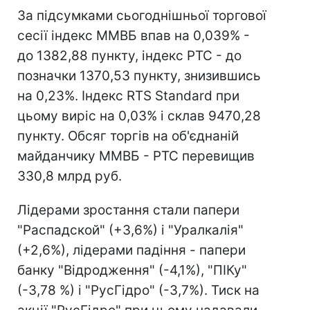
За підсумками сьогоднішньої торгової
сесії індекс ММВБ впав на 0,039% -
до 1382,88 пункту, індекс РТС - до
позначки 1370,53 пункту, знизившись
на 0,23%. Індекс RTS Standard при
цьому виріс на 0,03% і склав 9470,28
пункту. Обсяг торгів на об'єднаній
майданчику ММВБ - РТС перевищив
330,8 млрд руб.
Лідерами зростання стали папери
"Распадской" (+3,6%) і "Уралкалія"
(+2,6%), лідерами падіння - папери
банку "Відродження" (-4,1%), "ПІКу"
(-3,78 %) і "РусГідро" (-3,7%). Тиск на