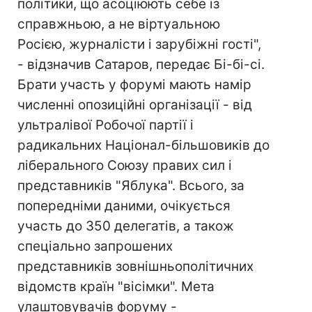
політики, що асоціюють себе із
справжньою, а не віртуальною
Росією, журналісти і зарубіжні гості",
- відзначив Сатаров, передає Бі-бі-сі.
Брати участь у форумі мають намір
численні опозиційні організації - від
ультралівої Робочої партії і
радикальних Націонал-більшовиків до
ліберального Союзу правих сил і
представників "Яблука". Всього, за
попередніми даними, очікується
участь до 350 делегатів, а також
спеціально запрошених
представників зовнішньополітичних
відомств країн "вісімки". Мета
улаштовувачів форуму -