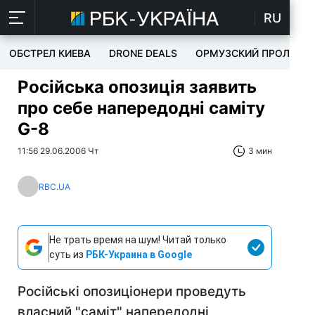
RU
ОБСТРЕЛ КИЕВА
DRONE DEALS
ОРМУЗСКИЙ ПРОЛИВ
Російська опозиція заявить
про себе напередодні саміту
G-8
11:56 29.06.2006 Чт
3 мин
RBC.UA
Не трать время на шум! Читай только
суть из
РБК-Украина в Google
Російські опозиціонери проведуть
власний "саміт" напередодні