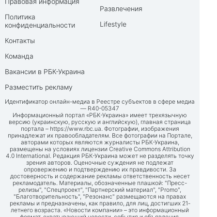
Правовая информация
Развлечения
Политика
Lifestyle
конфиденциальности
Контакты
Команда
Вакансии в РБК-Украина
Разместить рекламу
Идентификатор онлайн-медиа в Реестре субъектов в сфере медиа
— R40-05347
Информационный портал «РБК-Украина» имеет трехязычную
версию (украинскую, русскую и английскую), главная страница
портала –
https://www.rbc.ua
. Фотографии, изображения
принадлежат их правообладателям. Все фотографии на Портале,
авторами которых являются журналисты РБК-Украина,
размещены на условиях лицензии Creative Commons Attribution
4.0 International. Редакция РБК-Украина может не разделять точку
зрения авторов. Оценочные суждения не подлежат
опровержению и подтверждению их правдивости. За
достоверность и содержание рекламы ответственность несет
рекламодатель. Материалы, обозначенные плашкой: "Пресс-
релизы", "Спецпроект", "Партнерский материал", "Promo",
"Благотворительность", "Резонанс" размещаются на правах
рекламы и предназначены, как правило, для лиц, достигших 21-
летнего возраста. «Новости компании» – это информационный
формат, охватывающий новости, события и объявления,