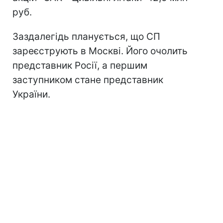
руб.
Заздалегідь планується, що СП
зареєструють в Москві. Його очолить
представник Росії, а першим
заступником стане представник
України.