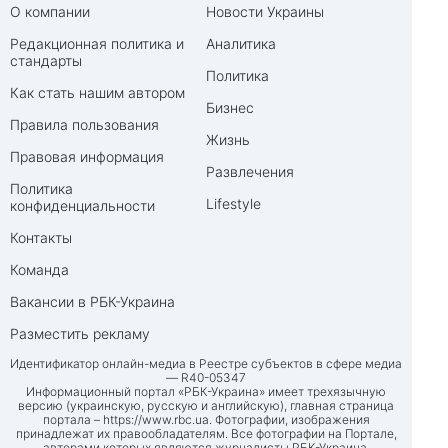
О компании
Новости Украины
Редакционная политика и
Аналитика
стандарты
Политика
Как стать нашим автором
Бизнес
Правила пользования
Жизнь
Правовая информация
Развлечения
Политика
Lifestyle
конфиденциальности
Контакты
Команда
Вакансии в РБК-Украина
Разместить рекламу
Идентификатор онлайн-медиа в Реестре субъектов в сфере медиа
— R40-05347
Информационный портал «РБК-Украина» имеет трехязычную
версию (украинскую, русскую и английскую), главная страница
портала –
https://www.rbc.ua
. Фотографии, изображения
принадлежат их правообладателям. Все фотографии на Портале,
авторами которых являются журналисты РБК-Украина,