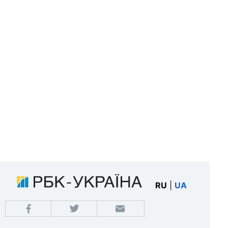
RU
|
UA