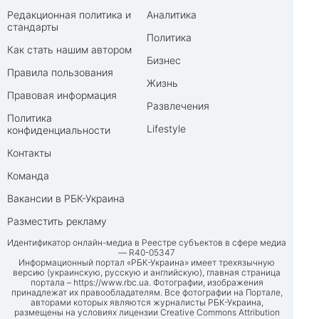
Редакционная политика и
Аналитика
стандарты
Политика
Как стать нашим автором
Бизнес
Правила пользования
Жизнь
Правовая информация
Развлечения
Политика
Lifestyle
конфиденциальности
Контакты
Команда
Вакансии в РБК-Украина
Разместить рекламу
Идентификатор онлайн-медиа в Реестре субъектов в сфере медиа
— R40-05347
Информационный портал «РБК-Украина» имеет трехязычную
версию (украинскую, русскую и английскую), главная страница
портала –
https://www.rbc.ua
. Фотографии, изображения
принадлежат их правообладателям. Все фотографии на Портале,
авторами которых являются журналисты РБК-Украина,
размещены на условиях лицензии Creative Commons Attribution