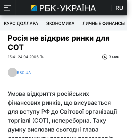
RU
КУРС ДОЛЛАРА
ЭКОНОМИКА
ЛИЧНЫЕ ФИНАНСЫ
T
Росія не відкриє ринки для
СОТ
15:41 24.04.2006 Пн
3 мин
RBC.UA
Умова відкриття російських
фінансових ринків, що висувається
для вступу РФ до Світової організації
торгівлі (СОТ), непереборна. Таку
думку висловив сьогодні глава