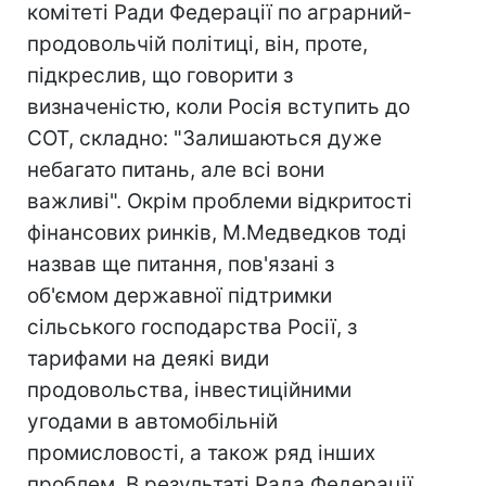
комітеті Ради Федерації по аграрний-
продовольчій політиці, він, проте,
підкреслив, що говорити з
визначеністю, коли Росія вступить до
СОТ, складно: "Залишаються дуже
небагато питань, але всі вони
важливі". Окрім проблеми відкритості
фінансових ринків, М.Медведков тоді
назвав ще питання, пов'язані з
об'ємом державної підтримки
сільського господарства Росії, з
тарифами на деякі види
продовольства, інвестиційними
угодами в автомобільній
промисловості, а також ряд інших
проблем. В результаті Рада Федерації