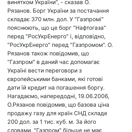
винятком України", - сказав О.
Рязанов. Борг України за постачання
складає 370 млн. дол. У "Газпромі"
пояснюють, що це борг "Нафтогаза"
перед "РосУкрЕнерго" і, відповідно,
"РосУкрЕнерго" перед "Газпромом". О.
Рязанов також повідомив, що
"Газпром" в даний час допомагає
Україні вести переговори з
європейськими банками, які готові
дати їй кредит на погашення боргу.
Нагадаємо, напередодні, 19.06.2006,
О.Рязанов повідомив, що базова ціна
продажу газу для країн СНД складе
200 дол. за 1 тис. куб. м. За його
словами, "Газпром" більше не має