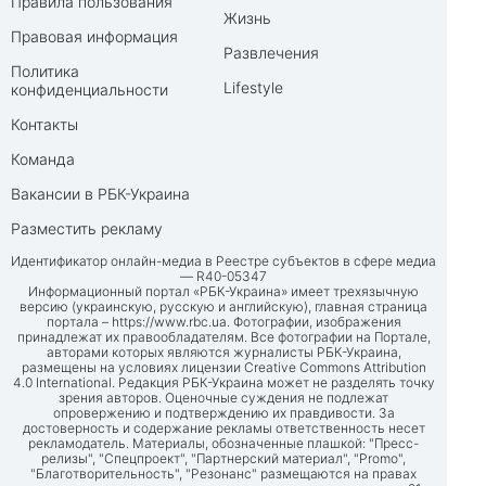
Правила пользования
Жизнь
Правовая информация
Развлечения
Политика
Lifestyle
конфиденциальности
Контакты
Команда
Вакансии в РБК-Украина
Разместить рекламу
Идентификатор онлайн-медиа в Реестре субъектов в сфере медиа
— R40-05347
Информационный портал «РБК-Украина» имеет трехязычную
версию (украинскую, русскую и английскую), главная страница
портала –
https://www.rbc.ua
. Фотографии, изображения
принадлежат их правообладателям. Все фотографии на Портале,
авторами которых являются журналисты РБК-Украина,
размещены на условиях лицензии Creative Commons Attribution
4.0 International. Редакция РБК-Украина может не разделять точку
зрения авторов. Оценочные суждения не подлежат
опровержению и подтверждению их правдивости. За
достоверность и содержание рекламы ответственность несет
рекламодатель. Материалы, обозначенные плашкой: "Пресс-
релизы", "Спецпроект", "Партнерский материал", "Promo",
"Благотворительность", "Резонанс" размещаются на правах