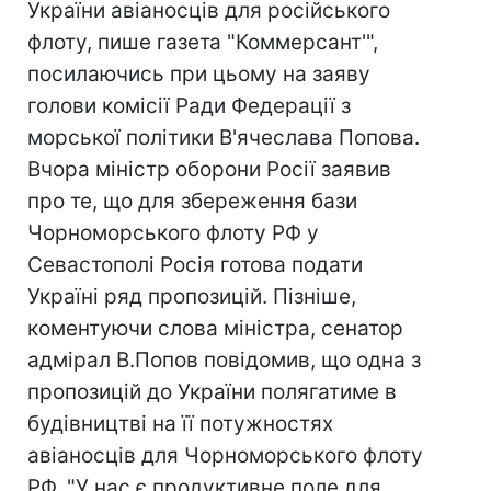
України авіаносців для російського
флоту, пише газета "Коммерсант'",
посилаючись при цьому на заяву
голови комісії Ради Федерації з
морської політики В'ячеслава Попова.
Вчора міністр оборони Росії заявив
про те, що для збереження бази
Чорноморського флоту РФ у
Севастополі Росія готова подати
Україні ряд пропозицій. Пізніше,
коментуючи слова міністра, сенатор
адмірал В.Попов повідомив, що одна з
пропозицій до України полягатиме в
будівництві на її потужностях
авіаносців для Чорноморського флоту
РФ. "У нас є продуктивне поле для