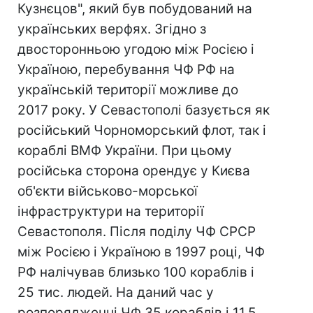
Кузнєцов", який був побудований на
українських верфях. Згідно з
двосторонньою угодою між Росією і
Україною, перебування ЧФ РФ на
українській території можливе до
2017 року. У Севастополі базується як
російський Чорноморський флот, так і
кораблі ВМФ України. При цьому
російська сторона орендує у Києва
об'єкти військово-морської
інфраструктури на території
Севастополя. Після поділу ЧФ СРСР
між Росією і Україною в 1997 році, ЧФ
РФ налічував близько 100 кораблів і
25 тис. людей. На даний час у
розпорядженні ЧФ 35 кораблів і 11,5