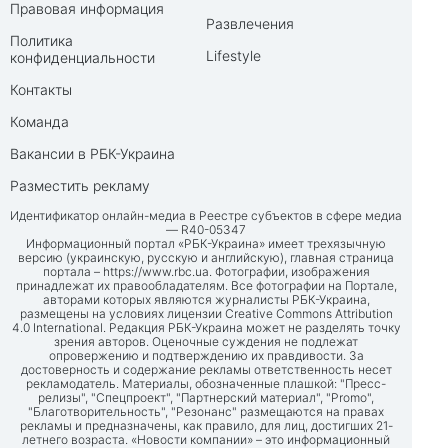
Правовая информация
Развлечения
Политика
Lifestyle
конфиденциальности
Контакты
Команда
Вакансии в РБК-Украина
Разместить рекламу
Идентификатор онлайн-медиа в Реестре субъектов в сфере медиа
— R40-05347
Информационный портал «РБК-Украина» имеет трехязычную
версию (украинскую, русскую и английскую), главная страница
портала –
https://www.rbc.ua
. Фотографии, изображения
принадлежат их правообладателям. Все фотографии на Портале,
авторами которых являются журналисты РБК-Украина,
размещены на условиях лицензии Creative Commons Attribution
4.0 International. Редакция РБК-Украина может не разделять точку
зрения авторов. Оценочные суждения не подлежат
опровержению и подтверждению их правдивости. За
достоверность и содержание рекламы ответственность несет
рекламодатель. Материалы, обозначенные плашкой: "Пресс-
релизы", "Спецпроект", "Партнерский материал", "Promo",
"Благотворительность", "Резонанс" размещаются на правах
рекламы и предназначены, как правило, для лиц, достигших 21-
летнего возраста. «Новости компании» – это информационный