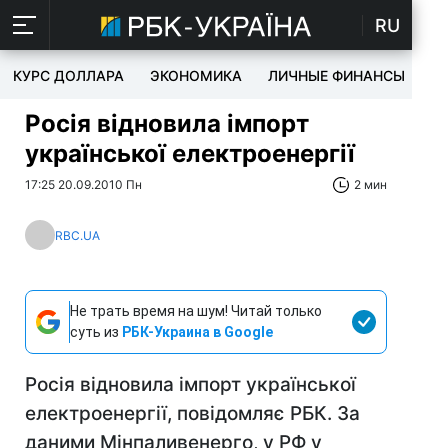
RU
КУРС ДОЛЛАРА
ЭКОНОМИКА
ЛИЧНЫЕ ФИНАНСЫ
T
Росія відновила імпорт
української електроенергії
17:25 20.09.2010 Пн
2 мин
RBC.UA
Не трать время на шум! Читай только
суть из
РБК-Украина в Google
Росія відновила імпорт української
електроенергії, повідомляє РБК. За
даними Мінпаливенерго, у РФ у