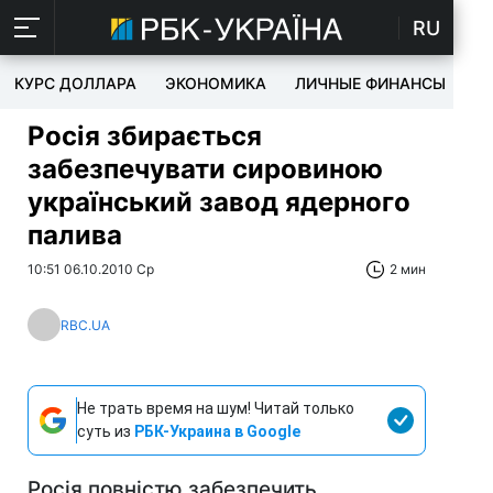
RU
КУРС ДОЛЛАРА
ЭКОНОМИКА
ЛИЧНЫЕ ФИНАНСЫ
T
Росія збирається
забезпечувати сировиною
український завод ядерного
палива
10:51 06.10.2010 Ср
2 мин
RBC.UA
Не трать время на шум! Читай только
суть из
РБК-Украина в Google
Росія повністю забезпечить