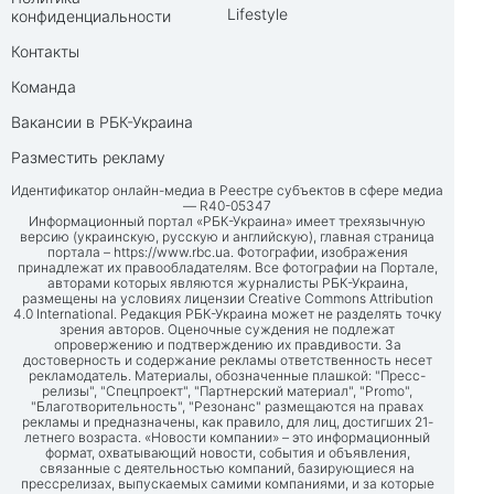
Lifestyle
конфиденциальности
Контакты
Команда
Вакансии в РБК-Украина
Разместить рекламу
Идентификатор онлайн-медиа в Реестре субъектов в сфере медиа
— R40-05347
Информационный портал «РБК-Украина» имеет трехязычную
версию (украинскую, русскую и английскую), главная страница
портала –
https://www.rbc.ua
. Фотографии, изображения
принадлежат их правообладателям. Все фотографии на Портале,
авторами которых являются журналисты РБК-Украина,
размещены на условиях лицензии Creative Commons Attribution
4.0 International. Редакция РБК-Украина может не разделять точку
зрения авторов. Оценочные суждения не подлежат
опровержению и подтверждению их правдивости. За
достоверность и содержание рекламы ответственность несет
рекламодатель. Материалы, обозначенные плашкой: "Пресс-
релизы", "Спецпроект", "Партнерский материал", "Promo",
"Благотворительность", "Резонанс" размещаются на правах
рекламы и предназначены, как правило, для лиц, достигших 21-
летнего возраста. «Новости компании» – это информационный
формат, охватывающий новости, события и объявления,
связанные с деятельностью компаний, базирующиеся на
прессрелизах, выпускаемых самими компаниями, и за которые