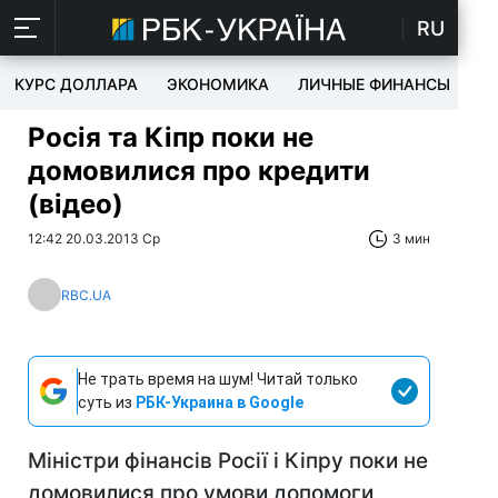
RU
КУРС ДОЛЛАРА
ЭКОНОМИКА
ЛИЧНЫЕ ФИНАНСЫ
T
Росія та Кіпр поки не
домовилися про кредити
(відео)
12:42 20.03.2013 Ср
3 мин
RBC.UA
Не трать время на шум! Читай только
суть из
РБК-Украина в Google
Міністри фінансів Росії і Кіпру поки не
домовилися про умови допомоги