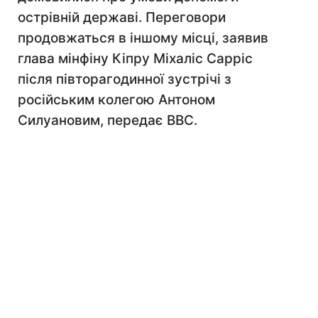
острівній державі. Переговори
продовжаться в іншому місці, заявив
глава мінфіну Кіпру Міхаліс Сарріс
після півторагодинної зустрічі з
російським колегою Антоном
Силуановим, передає BBC.