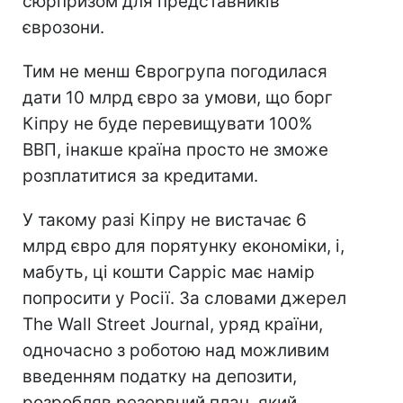
сюрпризом для представників
єврозони.
Тим не менш Єврогрупа погодилася
дати 10 млрд євро за умови, що борг
Кіпру не буде перевищувати 100%
ВВП, інакше країна просто не зможе
розплатитися за кредитами.
У такому разі Кіпру не вистачає 6
млрд євро для порятунку економіки, і,
мабуть, ці кошти Сарріс має намір
попросити у Росії. За словами джерел
The Wall Street Journal, уряд країни,
одночасно з роботою над можливим
введенням податку на депозити,
розробляв резервний план, який