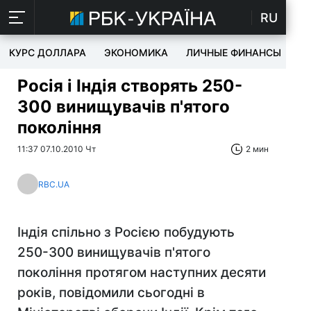
RU
КУРС ДОЛЛАРА
ЭКОНОМИКА
ЛИЧНЫЕ ФИНАНСЫ
T
Росія і Індія створять 250-
300 винищувачів п'ятого
покоління
11:37 07.10.2010 Чт
2 мин
RBC.UA
Індія спільно з Росією побудують
250-300 винищувачів п'ятого
покоління протягом наступних десяти
років, повідомили сьогодні в