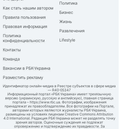
Политика
Как стать нашим автором
Бизнес
Правила пользования
Жизнь
Правовая информация
Развлечения
Политика
Lifestyle
конфиденциальности
Контакты
Команда
Вакансии в РБК-Украина
Разместить рекламу
Идентификатор онлайн-медиа в Реестре субъектов в сфере медиа
— R40-05347
Информационный портал «РБК-Украина» имеет трехязычную
версию (украинскую, русскую и английскую), главная страница
портала –
https://www.rbc.ua
. Фотографии, изображения
принадлежат их правообладателям. Все фотографии на Портале,
авторами которых являются журналисты РБК-Украина,
размещены на условиях лицензии Creative Commons Attribution
4.0 International. Редакция РБК-Украина может не разделять точку
зрения авторов. Оценочные суждения не подлежат
опровержению и подтверждению их правдивости. За