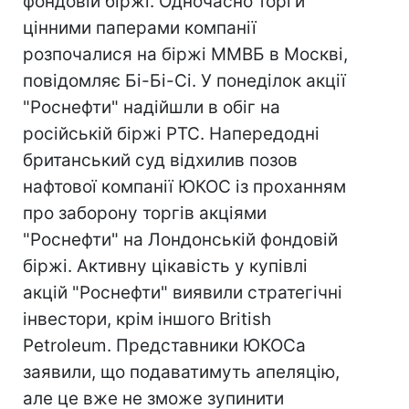
фондовій біржі. Одночасно торги
цінними паперами компанії
розпочалися на біржі ММВБ в Москві,
повідомляє Бі-Бі-Сі. У понеділок акції
"Роснефти" надійшли в обіг на
російській біржі РТС. Напередодні
британський суд відхилив позов
нафтової компанії ЮКОС із проханням
про заборону торгів акціями
"Роснефти" на Лондонській фондовій
біржі. Активну цікавість у купівлі
акцій "Роснефти" виявили стратегічні
інвестори, крім іншого British
Petroleum. Представники ЮКОСа
заявили, що подаватимуть апеляцію,
але це вже не зможе зупинити