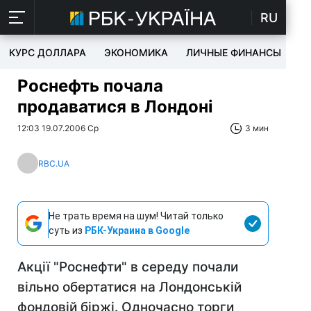
RU
КУРС ДОЛЛАРА
ЭКОНОМИКА
ЛИЧНЫЕ ФИНАНСЫ
T
Роснефть почала
продаватися в Лондоні
12:03 19.07.2006 Ср
3 мин
RBC.UA
Не трать время на шум! Читай только
суть из
РБК-Украина в Google
Акції "Роснефти" в середу почали
вільно обертатися на Лондонській
фондовій біржі. Одночасно торги