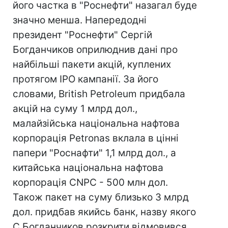
його частка в "Роснефти" назагал буде
значно менша. Напередодні
президент "Роснефти" Сергій
Богданчиков оприлюднив дані про
найбільші пакети акцій, куплених
протягом IPO кампанії. За його
словами, British Petroleum придбала
акцій на суму 1 млрд дол.,
малайзійська національна нафтова
корпорація Petronas вклала в цінні
папери "Роснафти" 1,1 млрд дол., а
китайська національна нафтова
корпорація CNPC - 500 млн дол.
Також пакет на суму близько 3 млрд
дол. придбав якийсь банк, назву якого
С.Богданчиков розкрити відмовився.