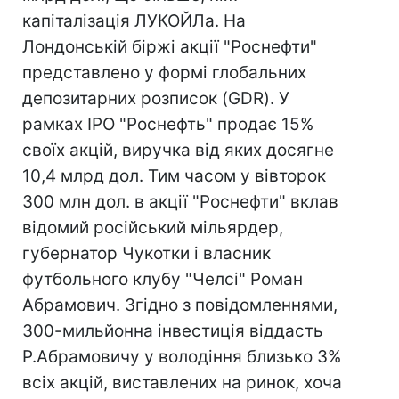
капіталізація ЛУКОЙЛа. На
Лондонській біржі акції "Роснефти"
представлено у формі глобальних
депозитарних розписок (GDR). У
рамках IPO "Роснефть" продає 15%
своїх акцій, виручка від яких досягне
10,4 млрд дол. Тим часом у вівторок
300 млн дол. в акції "Роснефти" вклав
відомий російський мільярдер,
губернатор Чукотки і власник
футбольного клубу "Челсі" Роман
Абрамович. Згідно з повідомленнями,
300-мильйонна інвестиція віддасть
Р.Абрамовичу у володіння близько 3%
всіх акцій, виставлених на ринок, хоча