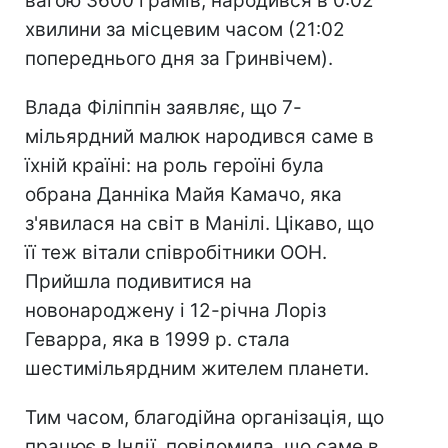
вагою 3600 грамів, народився в 0:02
хвилини за місцевим часом (21:02
попереднього дня за Гринвічем).
Влада Філіппін заявляє, що 7-
мільярдний малюк народився саме в
їхній країні: на роль героїні була
обрана Данніка Майя Камачо, яка
з'явилася на світ в Манілі. Цікаво, що
її теж вітали співробітники ООН.
Прийшла подивитися на
новонароджену і 12-річна Лоріз
Геварра, яка в 1999 р. стала
шестимільярдним жителем планети.
Тим часом, благодійна організація, що
працює в Індії, повідомила, що саме в