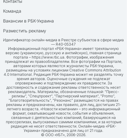
Контакты
Команда
Вакансии в РБК-Украина
Разместить рекламу
Идентификатор онлайн-медиа в Реестре субъектов в сфере медиа
— R40-05347
Информационный портал «РБК-Украина» имеет трехязычную
версию (украинскую, русскую и английскую), главная страница
портала –
https://www.rbc.ua
. Фотографии, изображения
принадлежат их правообладателям. Все фотографии на Портале,
авторами которых являются журналисты РБК-Украина,
размещены на условиях лицензии Creative Commons Attribution
4.0 International. Редакция РБК-Украина может не разделять точку
зрения авторов. Оценочные суждения не подлежат
опровержению и подтверждению их правдивости. За
достоверность и содержание рекламы ответственность несет
рекламодатель. Материалы, обозначенные плашкой: "Пресс-
релизы", "Спецпроект", "Партнерский материал", "Promo",
"Благотворительность", "Резонанс" размещаются на правах
рекламы и предназначены, как правило, для лиц, достигших 21-
летнего возраста. «Новости компании» – это информационный
формат, охватывающий новости, события и объявления,
связанные с деятельностью компаний, базирующиеся на
прессрелизах, выпускаемых самими компаниями, и за которые
редакция не несет ответственности. Онлайн-медиа «РБК-
Украина» предназначено для лиц от 21 года.
© ООО «УБТ», 2006-2026.