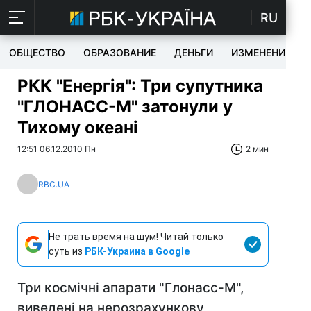
RU
ОБЩЕСТВО
ОБРАЗОВАНИЕ
ДЕНЬГИ
ИЗМЕНЕНИЯ
РКК "Енергія": Три супутника
"ГЛОНАСС-М" затонули у
Тихому океані
12:51 06.12.2010 Пн
2 мин
RBC.UA
Не трать время на шум! Читай только
суть из
РБК-Украина в Google
Три космічні апарати "Глонасс-М",
виведені на нерозрахункову