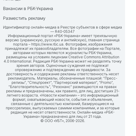
Вакансии в РБК-Украина
Разместить рекламу
Идентификатор онлайн-медиа в Реестре субъектов в сфере медиа
— R40-05347
Информационный портал «РБК-Украина» имеет трехязычную
версию (украинскую, русскую и английскую), главная страница
портала –
https://www.rbc.ua
. Фотографии, изображения
принадлежат их правообладателям. Все фотографии на Портале,
авторами которых являются журналисты РБК-Украина,
размещены на условиях лицензии Creative Commons Attribution
4.0 International. Редакция РБК-Украина может не разделять точку
зрения авторов. Оценочные суждения не подлежат
опровержению и подтверждению их правдивости. За
достоверность и содержание рекламы ответственность несет
рекламодатель. Материалы, обозначенные плашкой: "Пресс-
релизы", "Спецпроект", "Партнерский материал", "Promo",
"Благотворительность", "Резонанс" размещаются на правах
рекламы и предназначены, как правило, для лиц, достигших 21-
летнего возраста. «Новости компании» – это информационный
формат, охватывающий новости, события и объявления,
связанные с деятельностью компаний, базирующиеся на
прессрелизах, выпускаемых самими компаниями, и за которые
редакция не несет ответственности. Онлайн-медиа «РБК-
Украина» предназначено для лиц от 21 года.
© ООО «УБТ», 2006-2026.