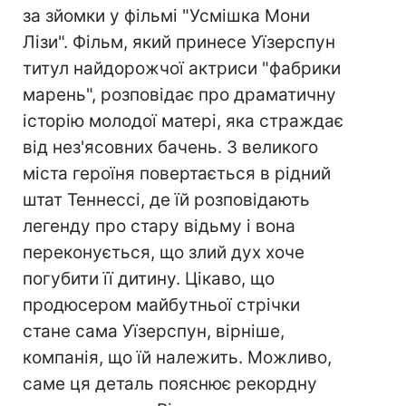
за зйомки у фільмі "Усмішка Мони
Лізи". Фільм, який принесе Уїзерспун
титул найдорожчої актриси "фабрики
марень", розповідає про драматичну
історію молодої матері, яка страждає
від нез'ясовних бачень. З великого
міста героїня повертається в рідний
штат Теннессі, де їй розповідають
легенду про стару відьму і вона
переконується, що злий дух хоче
погубити її дитину. Цікаво, що
продюсером майбутньої стрічки
стане сама Уїзерспун, вірніше,
компанія, що їй належить. Можливо,
саме ця деталь пояснює рекордну