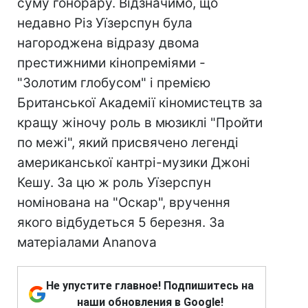
суму гонорару. Відзначимо, що
недавно Різ Уїзерспун була
нагороджена відразу двома
престижними кінопреміями -
"Золотим глобусом" і премією
Британської Академії кіномистецтв за
кращу жіночу роль в мюзиклі "Пройти
по межі", який присвячено легенді
американської кантрі-музики Джоні
Кешу. За цю ж роль Уїзерспун
номінована на "Оскар", вручення
якого відбудеться 5 березня. За
матеріалами Ananova
Не упустите главное! Подпишитесь на
наши обновления в Google!