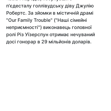
п'єдесталу голлівудську діву Джулію
Робертс. За зйомки в містичній драмі
"Our Family Trouble" ("Наші сімейні
неприємності") виконавець головної
ролі Різ Уїзерспун отримає нечуваний
досі гонорар в 29 мільйонів доларів.