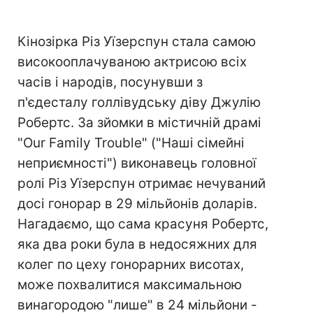
Кінозірка Різ Уїзерспун стала самою
високооплачуваною актрисою всіх
часів і народів, посунувши з
п'єдесталу голлівудську діву Джулію
Робертс. За зйомки в містичній драмі
"Our Family Trouble" ("Наші сімейні
неприємності") виконавець головної
ролі Різ Уїзерспун отримає нечуваний
досі гонорар в 29 мільйонів доларів.
Нагадаємо, що сама красуня Робертс,
яка два роки була в недосяжних для
колег по цеху гонорарних висотах,
може похвалитися максимальною
винагородою "лише" в 24 мільйони -