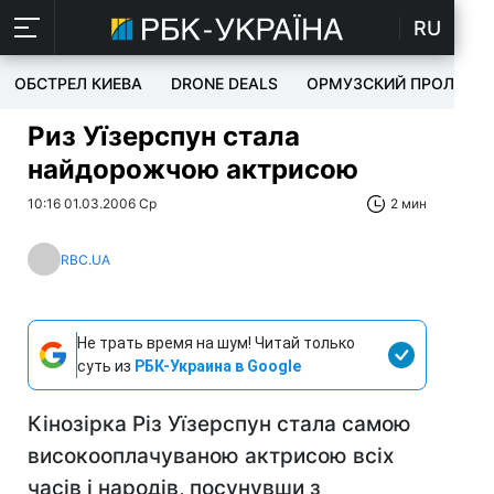
RU
ОБСТРЕЛ КИЕВА
DRONE DEALS
ОРМУЗСКИЙ ПРОЛИВ
Риз Уїзерспун стала
найдорожчою актрисою
10:16 01.03.2006 Ср
2 мин
RBC.UA
Не трать время на шум! Читай только
суть из
РБК-Украина в Google
Кінозірка Різ Уїзерспун стала самою
високооплачуваною актрисою всіх
часів і народів, посунувши з