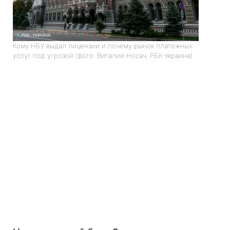
Кому НБУ выдал лицензии и почему рынок платежных
услуг под угрозой (фото: Виталий Носач, РБК-Украина)