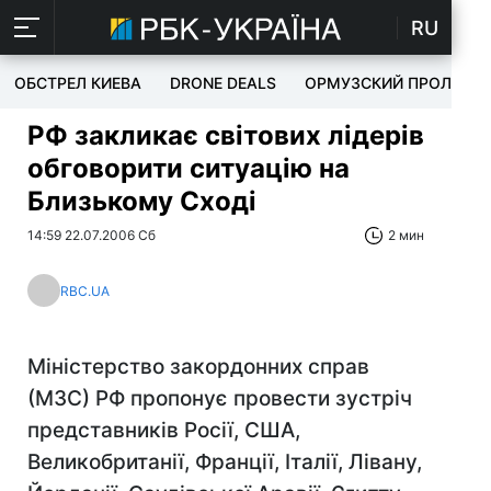
RU
ОБСТРЕЛ КИЕВА
DRONE DEALS
ОРМУЗСКИЙ ПРОЛИВ
РФ закликає світових лідерів
обговорити ситуацію на
Близькому Сході
14:59 22.07.2006 Сб
2 мин
RBC.UA
Міністерство закордонних справ
(МЗС) РФ пропонує провести зустріч
представників Росії, США,
Великобританії, Франції, Італії, Лівану,