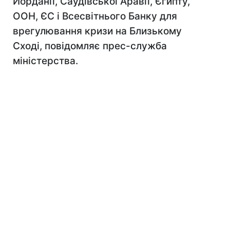
Йорданії, Саудівської Аравії, Єгипту,
ООН, ЄС і Всесвітнього Банку для
врегулювання кризи на Близькому
Сході, повідомляє прес-служба
міністерства.