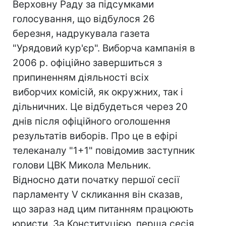
Верховну Раду за підсумками
голосування, що відбулося 26
березня, надрукувала газета
"Урядовий кур'єр". Виборча кампанія в
2006 р. офіційно завершиться з
припиненням діяльності всіх
виборчих комісій, як окружних, так і
дільничних. Це відбудеться через 20
днів після офіційного оголошення
результатів виборів. Про це в ефірі
телеканалу "1+1" повідомив заступник
голови ЦВК Микола Мельник.
Відносно дати початку першої сесії
парламенту V скликання він сказав,
що зараз над цим питанням працюють
юристи. За Конституцією, перша сесія