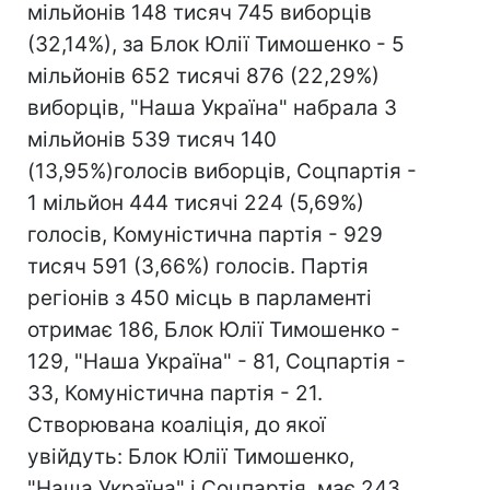
мільйонів 148 тисяч 745 виборців
(32,14%), за Блок Юлії Тимошенко - 5
мільйонів 652 тисячі 876 (22,29%)
виборців, "Наша Україна" набрала 3
мільйонів 539 тисяч 140
(13,95%)голосів виборців, Соцпартія -
1 мільйон 444 тисячі 224 (5,69%)
голосів, Комуністична партія - 929
тисяч 591 (3,66%) голосів. Партія
регіонів з 450 місць в парламенті
отримає 186, Блок Юлії Тимошенко -
129, "Наша Україна" - 81, Соцпартія -
33, Комуністична партія - 21.
Створювана коаліція, до якої
увійдуть: Блок Юлії Тимошенко,
"Наша Україна" і Соцпартія, має 243