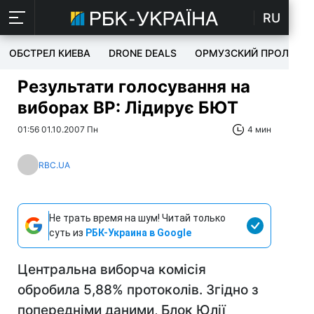
RU
ОБСТРЕЛ КИЕВА
DRONE DEALS
ОРМУЗСКИЙ ПРОЛИВ
Результати голосування на
виборах ВР: Лідирує БЮТ
01:56 01.10.2007 Пн
4 мин
RBC.UA
Не трать время на шум! Читай только
суть из
РБК-Украина в Google
Центральна виборча комісія
обробила 5,88% протоколів. Згідно з
попередніми даними, Блок Юлії