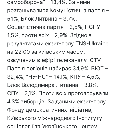
самооборона" - 13,4%. За ними
розташувалися Комуністична партія –
5,1%, Блок Литвина – 3,7%,
Соціалістична партія – 2,5%, ПСПУ –
1,5%, проти всіх – 2,9%. Згідно з
результатами екзит-полу TNS-Ukraine
на 22:00 за київським часом,
озвученим в ефірі телеканалу ICTV,
Партія регіонів набирає 34,9%, БЮТ –
32,4%, "НУ-НС" – 14,1%, КПУ – 4,5%,
Блок Володимира Литвина – 3,8%,
СПУ – 2,1%. Проти всіх проголосували
4,3% виборців. За даними екзит-полу
Фонду демократичних ініціатив,
Київського міжнародного інституту
соціології та Українського центру