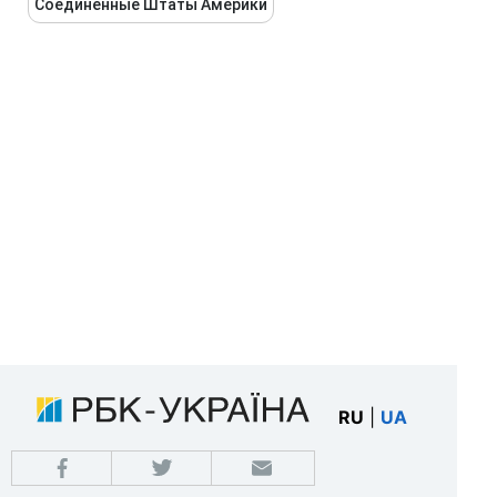
Соединенные Штаты Америки
RU
|
UA