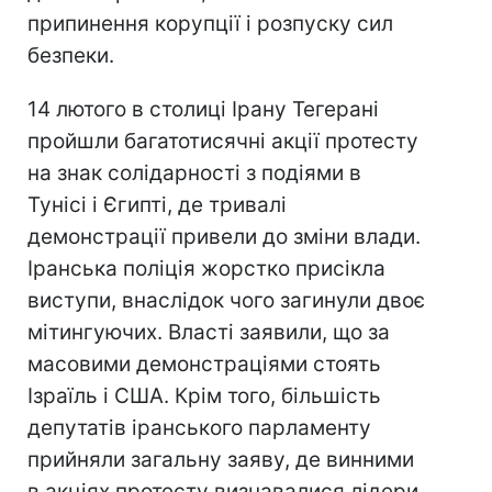
припинення корупції і розпуску сил
безпеки.
14 лютого в столиці Ірану Тегерані
пройшли багатотисячні акції протесту
на знак солідарності з подіями в
Тунісі і Єгипті, де тривалі
демонстрації привели до зміни влади.
Іранська поліція жорстко присікла
виступи, внаслідок чого загинули двоє
мітингуючих. Власті заявили, що за
масовими демонстраціями стоять
Ізраїль і США. Крім того, більшість
депутатів іранського парламенту
прийняли загальну заяву, де винними
в акціях протесту визнавалися лідери