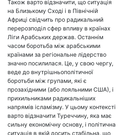
Також варто відзначити, що ситуація
на Близькому Сході і в Північній
Африці свідчить про радикальний
перерозподіл сфер впливу в країнах
Ліги Арабських держав. Останнім
часом боротьба між арабськими
країнами за регіональне лідерство
значно посилилася. Це, у свою чергу,
веде до внутрішньополітичної
боротьби між групами, які є
прозахідними (або лояльними США), і
прихильниками радикальніших
напрямів ісламізму. У цьому контексті
варто відзначити Туреччину, яка має
сильну економічну основу, і політична
ситуація в якій досить стабільна, що