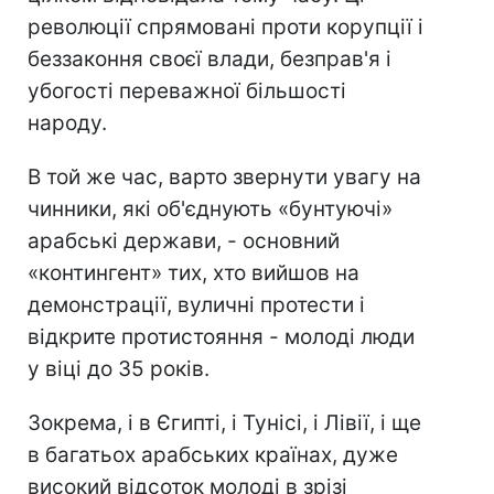
революції спрямовані проти корупції і
беззаконня своєї влади, безправ'я і
убогості переважної більшості
народу.
В той же час, варто звернути увагу на
чинники, які об'єднують «бунтуючі»
арабські держави, - основний
«контингент» тих, хто вийшов на
демонстрації, вуличні протести і
відкрите протистояння - молоді люди
у віці до 35 років.
Зокрема, і в Єгипті, і Тунісі, і Лівії, і ще
в багатьох арабських країнах, дуже
високий відсоток молоді в зрізі