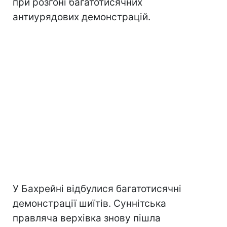
при розгоні багатотисячних
антиурядових демонстрацій.
У Бахрейні відбулися багатотисячні
демонстрації шиїтів. Суннітська
правляча верхівка знову пішла