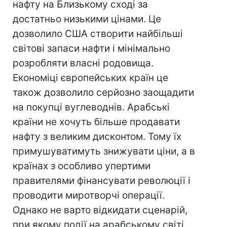
нафту на Близькому сході за
достатньо низькими цінами. Це
дозволило США створити найбільші
світові запаси нафти і мінімально
розробляти власні родовища.
Економіці європейських країн це
також дозволило серйозно заощадити
на покупці вуглеводнів. Арабські
країни не хочуть більше продавати
нафту з великим дисконтом. Тому їх
примушуватимуть знижувати ціни, а в
країнах з особливо упертими
правителями фінансувати революції і
проводити миротворчі операції.
Однако не варто відкидати сценарій,
при якому події на арабському світі