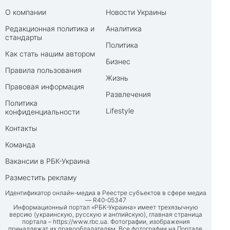
О компании
Новости Украины
Редакционная политика и
Аналитика
стандарты
Политика
Как стать нашим автором
Бизнес
Правила пользования
Жизнь
Правовая информация
Развлечения
Политика
Lifestyle
конфиденциальности
Контакты
Команда
Вакансии в РБК-Украина
Разместить рекламу
Идентификатор онлайн-медиа в Реестре субъектов в сфере медиа
— R40-05347
Информационный портал «РБК-Украина» имеет трехязычную
версию (украинскую, русскую и английскую), главная страница
портала –
https://www.rbc.ua
. Фотографии, изображения
принадлежат их правообладателям. Все фотографии на Портале,