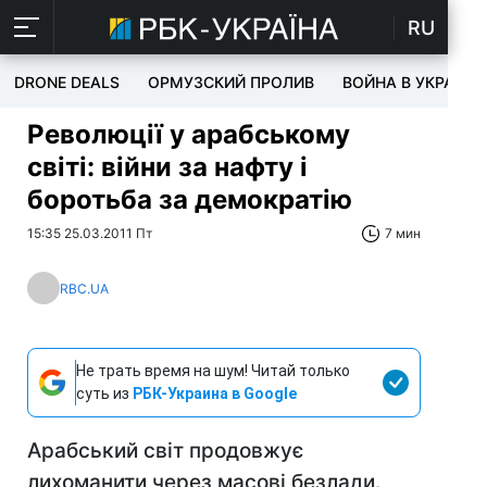
RU
DRONE DEALS
ОРМУЗСКИЙ ПРОЛИВ
ВОЙНА В УКРАИНЕ
Революції у арабському
світі: війни за нафту і
боротьба за демократію
15:35 25.03.2011 Пт
7 мин
RBC.UA
Не трать время на шум! Читай только
суть из
РБК-Украина в Google
Арабський світ продовжує
лихоманити через масові безлади.