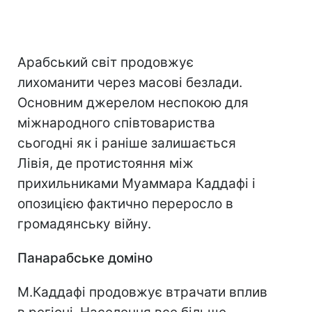
Арабський світ продовжує
лихоманити через масові безлади.
Основним джерелом неспокою для
міжнародного співтовариства
сьогодні як і раніше залишається
Лівія, де протистояння між
прихильниками Муаммара Каддафі і
опозицією фактично переросло в
громадянську війну.
Панарабськ
е доміно
М.Каддафі продовжує втрачати вплив