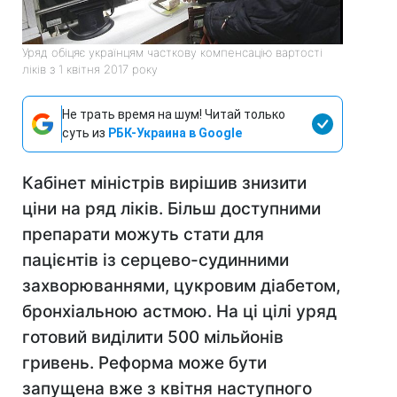
Уряд обіцяє українцям часткову компенсацію вартості
ліків з 1 квітня 2017 року
Не трать время на шум! Читай только
суть из
РБК-Украина в Google
Кабінет міністрів вирішив знизити
ціни на ряд ліків. Більш доступними
препарати можуть стати для
пацієнтів із серцево-судинними
захворюваннями, цукровим діабетом,
бронхіальною астмою. На ці цілі уряд
готовий виділити 500 мільйонів
гривень. Реформа може бути
запущена вже з квітня наступного