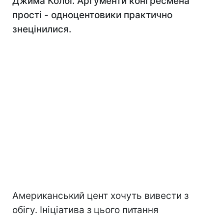
Джима Колбі. Аргументи конгресмена
прості - одноцентовики практично
знецінилися.
Американський цент хочуть вивести з
обігу. Ініціатива з цього питання