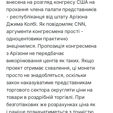
внесена на розгляд конгресу США на
прохання члена палати представників
- республіканця від штату Арізона
Джима Колбі. Як повідомляє CNN,
аргументи конгресмена прості -
одноцентовики практично
знецінилися. Пропозиція конгресмена
з Арізони не передбачає
викорінювання центів як таких. Якщо
проект отримає схвалення, ці монети
просто не знадобляться, оскільки
закон наказуватиме представникам
торгового сектора округляти ціни на
товари в роздрібній торгівлі. При
безготівкових же розрахунках ціна як
і раніше позначатиметься з точністю