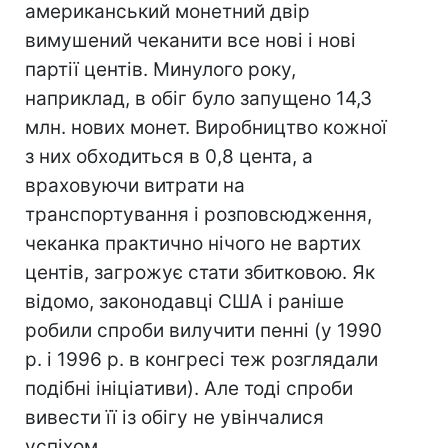
американський монетний двір
вимушений чеканити все нові і нові
партії центів. Минулого року,
наприклад, в обіг було запущено 14,3
млн. нових монет. Виробництво кожної
з них обходиться в 0,8 цента, а
враховуючи витрати на
транспортування і розповсюдження,
чеканка практично нічого не вартих
центів, загрожує стати збитковою. Як
відомо, законодавці США і раніше
робили спроби вилучити пенні (у 1990
р. і 1996 р. в конгресі теж розглядали
подібні ініціативи). Але тоді спроби
вивести її із обігу не увінчалися
успіхом.