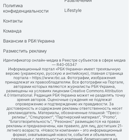
Развлечения
Политика
Lifestyle
конфиденциальности
Контакты
Команда
Вакансии в РБК-Украина
Разместить рекламу
Идентификатор онлайн-медиа в Реестре субъектов в сфере медиа
— R40-05347
Информационный портал «РБК-Украина» имеет трехязычную
версию (украинскую, русскую и английскую), главная страница
портала –
https://www.rbc.ua
. Фотографии, изображения
принадлежат их правообладателям. Все фотографии на Портале,
авторами которых являются журналисты РБК-Украина,
размещены на условиях лицензии Creative Commons Attribution
4.0 International. Редакция РБК-Украина может не разделять точку
зрения авторов. Оценочные суждения не подлежат
опровержению и подтверждению их правдивости. За
достоверность и содержание рекламы ответственность несет
рекламодатель. Материалы, обозначенные плашкой: "Пресс-
релизы", "Спецпроект", "Партнерский материал", "Promo",
"Благотворительность", "Резонанс" размещаются на правах
рекламы и предназначены, как правило, для лиц, достигших 21-
летнего возраста. «Новости компании» – это информационный
формат, охватывающий новости, события и объявления,
связанные с деятельностью компаний, базирующиеся на