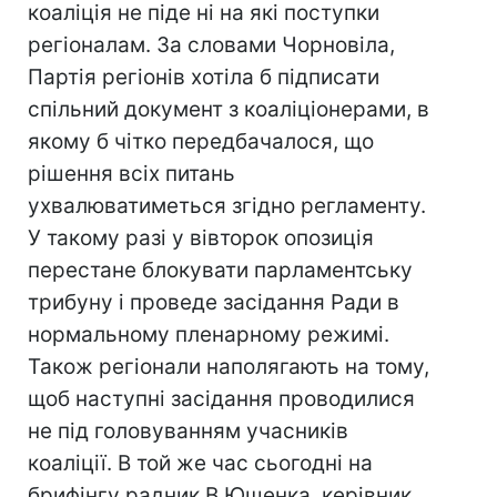
коаліція не піде ні на які поступки
регіоналам. За словами Чорновіла,
Партія регіонів хотіла б підписати
спільний документ з коаліціонерами, в
якому б чітко передбачалося, що
рішення всіх питань
ухвалюватиметься згідно регламенту.
У такому разі у вівторок опозиція
перестане блокувати парламентську
трибуну і проведе засідання Ради в
нормальному пленарному режимі.
Також регіонали наполягають на тому,
щоб наступні засідання проводилися
не під головуванням учасників
коаліції. В той же час сьогодні на
брифінгу радник В.Ющенка, керівник