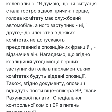
колегіально. "Я думаю, що ця ситуація
стала гостро з двох причин: перше,
голова комітету має службовий
автомобіль, а його заступник - ні, і
друге,- до членства в деяких
комітетах не допускають
представників опозиційних фракцій", -
відзначив він. Нагадаємо, що згідно
коаліційній угоді місця перших
заступників голів в парламентських
комітетах будуть віддані опозиції.
Також, згідно документу, опозиції
відійдуть пости віце-спікера ВР, глави
Рахункової палати і Спеціальної
контрольної комісії ВР з питань