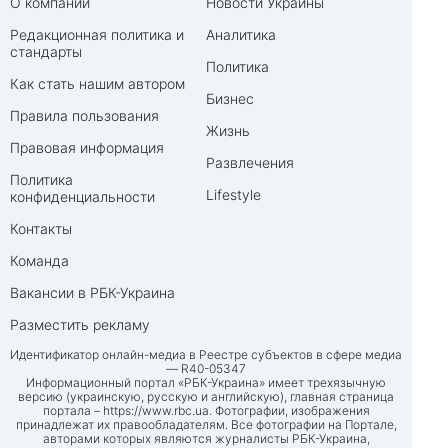
О компании
Новости Украины
Редакционная политика и
Аналитика
стандарты
Политика
Как стать нашим автором
Бизнес
Правила пользования
Жизнь
Правовая информация
Развлечения
Политика
Lifestyle
конфиденциальности
Контакты
Команда
Вакансии в РБК-Украина
Разместить рекламу
Идентификатор онлайн-медиа в Реестре субъектов в сфере медиа
— R40-05347
Информационный портал «РБК-Украина» имеет трехязычную
версию (украинскую, русскую и английскую), главная страница
портала –
https://www.rbc.ua
. Фотографии, изображения
принадлежат их правообладателям. Все фотографии на Портале,
авторами которых являются журналисты РБК-Украина,