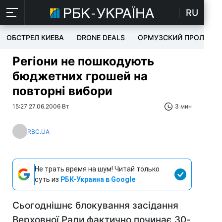
RU
ОБСТРЕЛ КИЕВА
DRONE DEALS
ОРМУЗСКИЙ ПРОЛИВ
Регіони не пошкодують
бюджетних грошей на
повторні вибори
15:27 27.06.2006 Вт
3 мин
RBC.UA
Не трать время на шум! Читай только
суть из
РБК-Украина в Google
Сьогоднішнє блокування засідання
Верховної Ради фактично починає 30-