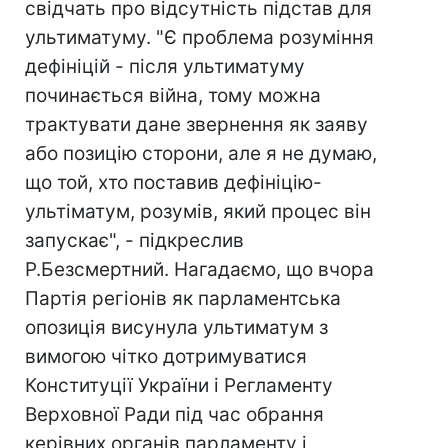
свідчать про відсутність підстав для
ультиматуму. "Є проблема розуміння
дефініцій - після ультиматуму
починається війна, тому можна
трактувати дане звернення як заяву
або позицію сторони, але я не думаю,
що той, хто поставив дефініцію-
ультіматум, розумів, який процес він
запускає", - підкреслив
Р.Безсмертний. Нагадаємо, що вчора
Партія регіонів як парламентська
опозиція висунула ультиматум з
вимогою чітко дотримуватися
Конституції України і Регламенту
Верховної Ради під час обрання
керівних органів парламенту і