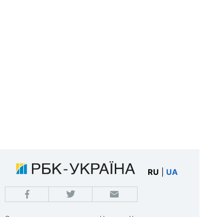
RU
|
UA