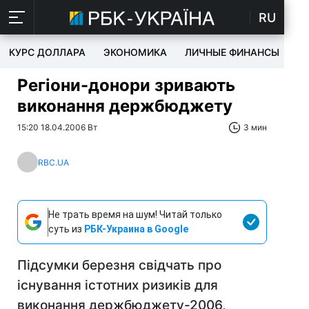
RU
КУРС ДОЛЛАРА
ЭКОНОМИКА
ЛИЧНЫЕ ФИНАНСЫ
T
Регіони-донори зривають
виконання держбюджету
15:20 18.04.2006 Вт
3 мин
RBC.UA
Не трать время на шум! Читай только
суть из
РБК-Украина в Google
Підсумки березня свідчать про
існування істотних ризиків для
виконання держбюджету-2006,