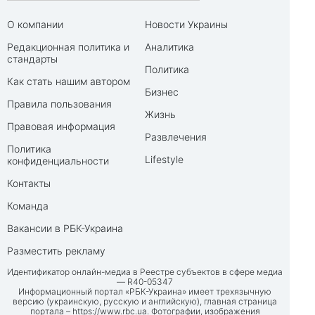
О компании
Новости Украины
Редакционная политика и
Аналитика
стандарты
Политика
Как стать нашим автором
Бизнес
Правила пользования
Жизнь
Правовая информация
Развлечения
Политика
Lifestyle
конфиденциальности
Контакты
Команда
Вакансии в РБК-Украина
Разместить рекламу
Идентификатор онлайн-медиа в Реестре субъектов в сфере медиа
— R40-05347
Информационный портал «РБК-Украина» имеет трехязычную
версию (украинскую, русскую и английскую), главная страница
портала –
https://www.rbc.ua
. Фотографии, изображения