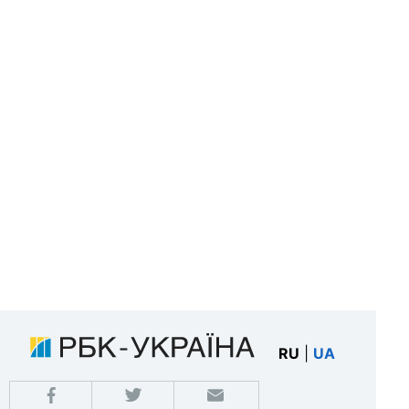
RU
|
UA