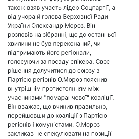
також взяв участь лідер Соцпартії, а
від учора й голова Верховної Ради
України Олександр Мороз. Він
розповів на зібранні, що до останньої
хвилини не був переконаний, чи
підтримають його регіонали,
голосуючи за посаду спікера. Своє
рішення долучитися до союзу з
Партією регіонів О.Мороз пояснив
внутрішнім протистоянням між
учасниками "помаранчевої" коаліції.
Він вважає, що вчинив правильно,
перейшовши до коаліції з Партією
регіонів і комуністами. О.Мороз
закликав не спекулювати на позиції