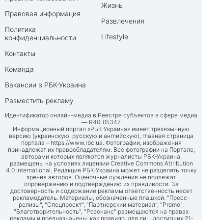
Жизнь
Правовая информация
Развлечения
Политика
Lifestyle
конфиденциальности
Контакты
Команда
Вакансии в РБК-Украина
Разместить рекламу
Идентификатор онлайн-медиа в Реестре субъектов в сфере медиа
— R40-05347
Информационный портал «РБК-Украина» имеет трехязычную
версию (украинскую, русскую и английскую), главная страница
портала –
https://www.rbc.ua
. Фотографии, изображения
принадлежат их правообладателям. Все фотографии на Портале,
авторами которых являются журналисты РБК-Украина,
размещены на условиях лицензии Creative Commons Attribution
4.0 International. Редакция РБК-Украина может не разделять точку
зрения авторов. Оценочные суждения не подлежат
опровержению и подтверждению их правдивости. За
достоверность и содержание рекламы ответственность несет
рекламодатель. Материалы, обозначенные плашкой: "Пресс-
релизы", "Спецпроект", "Партнерский материал", "Promo",
"Благотворительность", "Резонанс" размещаются на правах
рекламы и предназначены, как правило, для лиц, достигших 21-