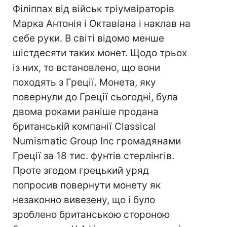
Філіппах від військ тріумвіраторів
Марка Антонія і Октавіана і наклав на
себе руки. В світі відомо менше
шістдесяти таких монет. Щодо трьох
із них, то встановлено, що вони
походять з Греції. Монета, яку
повернули до Греції сьогодні, була
двома роками раніше продана
британській компанії Classical
Numismatic Group Inc громадянами
Греції за 18 тис. фунтів стерлінгів.
Проте згодом грецький уряд
попросив повернути монету як
незаконно вивезену, що і було
зроблено британською стороною