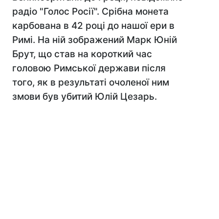
радіо "Голос Росії". Срібна монета
карбована в 42 році до нашої ери в
Римі. На ній зображений Марк Юній
Брут, що став на короткий час
головою Римської держави після
того, як в результаті очоленої ним
змови був убитий Юлій Цезарь.