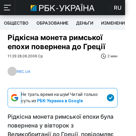
RU
ОБЩЕСТВО
ОБРАЗОВАНИЕ
ДЕНЬГИ
ИЗМЕНЕНИЯ
Рідкісна монета римської
епохи повернена до Греції
11:29 28.06.2006 Ср
2 мин
RBC.UA
Не трать время на шум! Читай только
суть из
РБК-Украина в Google
Рідкісна монета римської епохи була
повернена у вівторок з
Великобританії до Греції, повідомляє