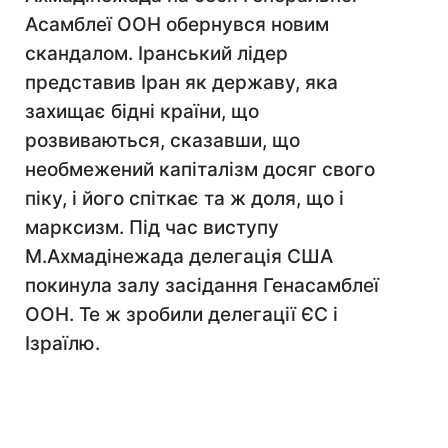
Асамблеї ООН обернувся новим
скандалом. Іранський лідер
представив Іран як державу, яка
захищає бідні країни, що
розвиваються, сказавши, що
необмежений капіталізм досяг свого
піку, і його спіткає та ж доля, що і
марксизм. Під час виступу
М.Ахмадінежада делегація США
покинула залу засідання Генасамблеї
ООН. Те ж зробили делегації ЄС і
Ізраїлю.