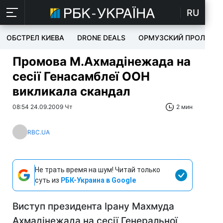
RU
ОБСТРЕЛ КИЕВА
DRONE DEALS
ОРМУЗСКИЙ ПРОЛИВ
Промова М.Ахмадінежада на
сесії Генасамблеї ООН
викликала скандал
08:54 24.09.2009 Чт
2 мин
RBC.UA
Не трать время на шум! Читай только
суть из
РБК-Украина в Google
Виступ президента Ірану Махмуда
Ахмадінежада на сесії Генеральної