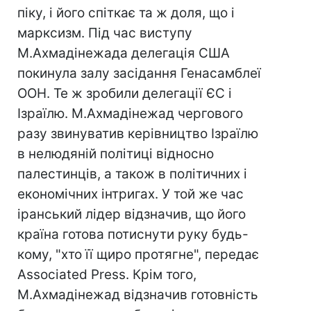
піку, і його спіткає та ж доля, що і
марксизм. Під час виступу
М.Ахмадінежада делегація США
покинула залу засідання Генасамблеї
ООН. Те ж зробили делегації ЄС і
Ізраїлю. М.Ахмадінежад чергового
разу звинуватив керівництво Ізраїлю
в нелюдяній політиці відносно
палестинців, а також в політичних і
економічних інтригах. У той же час
іранський лідер відзначив, що його
країна готова потиснути руку будь-
кому, "хто її щиро протягне", передає
Associated Press. Крім того,
М.Ахмадінежад відзначив готовність