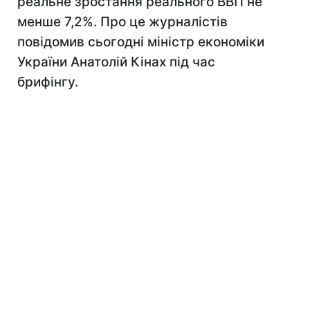
реальне зростання реального ВВП не
менше 7,2%. Про це журналістів
повідомив сьогодні міністр економіки
України Анатолій Кінах під час
брифінгу.