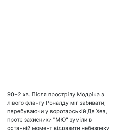
90+2 хв. Після прострілу Модріча з
лівого флангу Роналду міг забивати,
перебуваючи у воротарській Де Хеа,
проте захисники "МЮ" зуміли в
останній момент відразити небезпеку