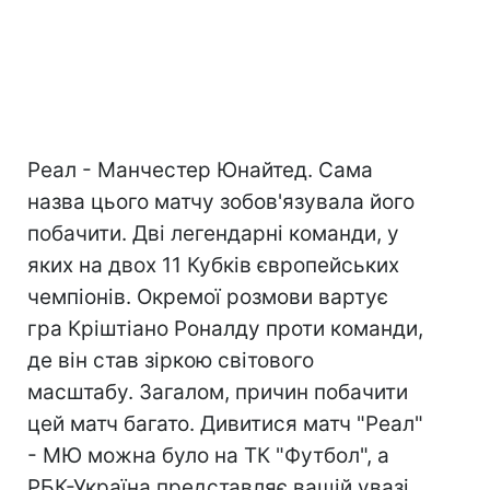
Реал - Манчестер Юнайтед. Сама
назва цього матчу зобов'язувала його
побачити. Дві легендарні команди, у
яких на двох 11 Кубків європейських
чемпіонів. Окремої розмови вартує
гра Кріштіано Роналду проти команди,
де він став зіркою світового
масштабу. Загалом, причин побачити
цей матч багато. Дивитися матч "Реал"
- МЮ можна було на ТК "Футбол", а
РБК-Україна представляє вашій увазі