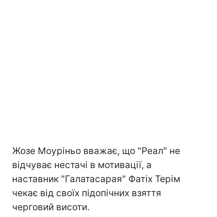
Жозе Моуріньо вважає, що "Реал" не
відчуває нестачі в мотивації, а
наставник "Галатасарая" Фатіх Терім
чекає від своїх підопічних взяття
черговий висоти.