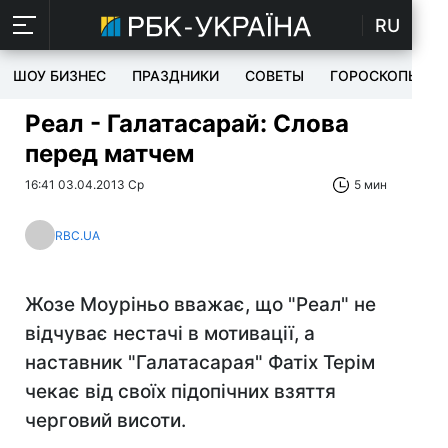
RU
ШОУ БИЗНЕС
ПРАЗДНИКИ
СОВЕТЫ
ГОРОСКОПЫ
Реал - Галатасарай: Слова
перед матчем
16:41 03.04.2013 Ср
5 мин
RBC.UA
Жозе Моуріньо вважає, що "Реал" не
відчуває нестачі в мотивації, а
наставник "Галатасарая" Фатіх Терім
чекає від своїх підопічних взяття
черговий висоти.