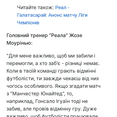
Читайте також:
Реал -
Галатасарай: Анонс матчу Ліги
Чемпіонів
Головний тренер "Реала" Жозе
Моурінью:
"Для мене важливо, щоб ми забили і
перемогли, а хто заб'є - різниці немає.
Коли в твоїй команді грають відмінні
футболісти, ти завжди чекаєш від них
чогось особливого. Якщо згадати матч
з "Манчестер Юнайтед", то,
наприклад, Гонсало Ігуаїн тоді не
забив, але провів відмінну гру. Дуже
важливо, щоб футболісти працювали