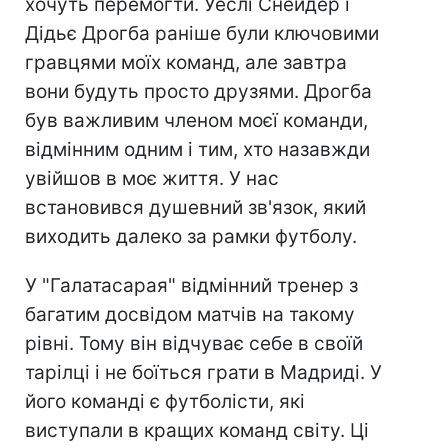
хочуть перемогти. Уеслі Снейдер і
Дідьє Дрогба раніше були ключовими
гравцями моїх команд, але завтра
вони будуть просто друзями. Дрогба
був важливим членом моєї команди,
відмінним одним і тим, хто назавжди
увійшов в моє життя. У нас
встановився душевний зв'язок, який
виходить далеко за рамки футболу.
У "Галатасарая" відмінний тренер з
багатим досвідом матчів на такому
рівні. Тому він відчуває себе в своїй
тарілці і не боїться грати в Мадриді. У
його команді є футболісти, які
виступали в кращих команд світу. Ці