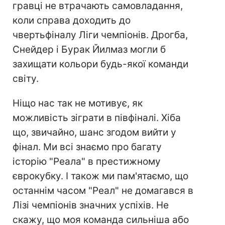
гравці не втрачають самовладання,
коли справа доходить до
чвертьфіналу Ліги чемпіонів. Дрогба,
Снейдер і Бурак Йилмаз могли б
захищати кольори будь-якої команди
світу.
Ніщо нас так не мотивує, як
можливість зіграти в півфіналі. Хіба
що, звичайно, шанс згодом вийти у
фінал. Ми всі знаємо про багату
історію "Реала" в престижному
єврокубку. І також ми пам'ятаємо, що
останнім часом "Реал" не домагався в
Лізі чемпіонів значних успіхів. Не
скажу, що моя команда сильніша або