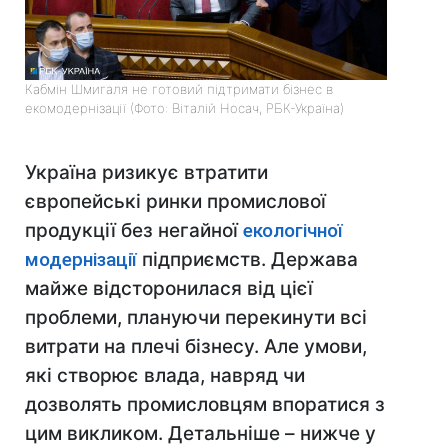
Кабмін Шмигаля не готовий підтримати бізнес в
екомодернізації (Фото: Віталій Носач, РБК-Україна)
Україна ризикує втратити
європейські ринки промислової
продукції без негайної
екологічної
модернізації
підприємств. Держава
майже відсторонилася від цієї
проблеми, плануючи перекинути всі
витрати на плечі бізнесу. Але умови,
які створює влада, навряд чи
дозволять промисловцям впоратися з
цим викликом. Детальніше – нижче у