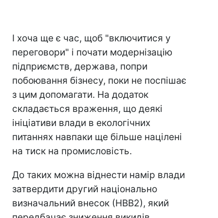
І хоча ще є час, щоб "включитися у
переговори" і почати модернізацію
підприємств, держава, попри
побоювання бізнесу, поки не поспішає
з цим допомагати. На додаток
складається враження, що деякі
ініціативи влади в екологічних
питаннях навпаки ще більше націлені
на тиск на промисловість.
До таких можна віднести намір влади
затвердити другий національно
визначальний внесок (НВВ2), який
передбачає зниження викидів