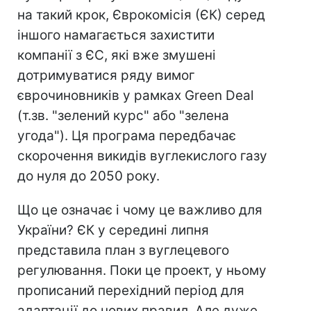
на такий крок, Єврокомісія (ЄК) серед
іншого намагається захистити
компанії з ЄС, які вже змушені
дотримуватися ряду вимог
єврочиновників у рамках Green Deal
(т.зв. "зелений курс" або "зелена
угода"). Ця програма передбачає
скорочення викидів вуглекислого газу
до нуля до 2050 року.
Що це означає і чому це важливо для
України? ЄК у середині липня
представила план з вуглецевого
регулювання. Поки це проект, у ньому
прописаний перехідний період для
адаптації до нових правил. Але дуже