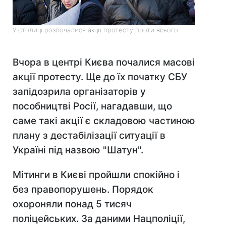
У столиці розпочалися акції протесту проти всього
Вчора в центрі Києва почалися масові
акції протесту. Ще до їх початку СБУ
запідозрила організаторів у
пособництві Росії, нагадавши, що
саме такі акції є складовою частиною
плану з дестабілізації ситуації в
Україні під назвою "Шатун".
Мітинги в Києві пройшли спокійно і
без правопорушень. Порядок
охороняли понад 5 тисяч
поліцейських. За даними Нацполіції,