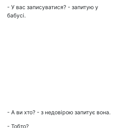
- У вас записуватися? - запитую у
бабусі.
- А ви хто? - з недовірою запитує вона.
- Тобто?