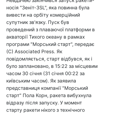
Невдачею закінчився запуск ракети-
носія "Зеніт-3SL", яка повинна була
вивести на орбіту комерційний
супутник зв'язку. Пуск був
проведений з плаваючої платформи в
акваторії Тихого океану в рамках
програми "Морський старт", передає
(С) Associated Press. Як
повідомляється, старт відбувся, як і
було заплановано, в 15:22 за місцевим
часом 30 січня (31 січня 00:22 за
київським часом). Як заявила
представниця компанії "Морський
старт" Пола Корн, ракета вибухнула
відразу після запуску. У момент
старту ракети нікого з технічного