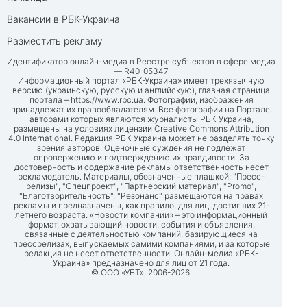
Вакансии в РБК-Украина
Разместить рекламу
Идентификатор онлайн-медиа в Реестре субъектов в сфере медиа
— R40-05347
Информационный портал «РБК-Украина» имеет трехязычную
версию (украинскую, русскую и английскую), главная страница
портала –
https://www.rbc.ua
. Фотографии, изображения
принадлежат их правообладателям. Все фотографии на Портале,
авторами которых являются журналисты РБК-Украина,
размещены на условиях лицензии Creative Commons Attribution
4.0 International. Редакция РБК-Украина может не разделять точку
зрения авторов. Оценочные суждения не подлежат
опровержению и подтверждению их правдивости. За
достоверность и содержание рекламы ответственность несет
рекламодатель. Материалы, обозначенные плашкой: "Пресс-
релизы", "Спецпроект", "Партнерский материал", "Promo",
"Благотворительность", "Резонанс" размещаются на правах
рекламы и предназначены, как правило, для лиц, достигших 21-
летнего возраста. «Новости компании» – это информационный
формат, охватывающий новости, события и объявления,
связанные с деятельностью компаний, базирующиеся на
прессрелизах, выпускаемых самими компаниями, и за которые
редакция не несет ответственности. Онлайн-медиа «РБК-
Украина» предназначено для лиц от 21 года.
© ООО «УБТ», 2006-2026.