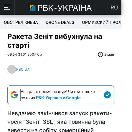
RU
ОБСТРЕЛ КИЕВА
DRONE DEALS
ОРМУЗСКИЙ ПРОЛИВ
Ракета Зеніт вибухнула на
старті
09:54 31.01.2007 Ср
2 мин
RBC.UA
Не трать время на шум! Читай только
суть из
РБК-Украина в Google
Невдачею закінчився запуск ракети-
носія "Зеніт-3SL", яка повинна була
вивести на орбіту комерційний