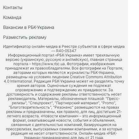
Контакты
Команда
Вакансии в РБК-Украина
Разместить рекламу
Идентификатор онлайн-медиа в Реестре субъектов в сфере медиа
— R40-05347
Информационный портал «РБК-Украина» имеет трехязычную
версию (украинскую, русскую и английскую), главная страница
портала –
https://www.rbc.ua
. Фотографии, изображения
принадлежат их правообладателям. Все фотографии на Портале,
авторами которых являются журналисты РБК-Украина,
размещены на условиях лицензии Creative Commons Attribution
4.0 International. Редакция РБК-Украина может не разделять точку
зрения авторов. Оценочные суждения не подлежат
опровержению и подтверждению их правдивости. За
достоверность и содержание рекламы ответственность несет
рекламодатель. Материалы, обозначенные плашкой: "Пресс-
релизы", "Спецпроект", "Партнерский материал", "Promo",
"Благотворительность", "Резонанс" размещаются на правах
рекламы и предназначены, как правило, для лиц, достигших 21-
летнего возраста. «Новости компании» – это информационный
формат, охватывающий новости, события и объявления,
связанные с деятельностью компаний, базирующиеся на
прессрелизах, выпускаемых самими компаниями, и за которые
редакция не несет ответственности. Онлайн-медиа «РБК-
Украина» предназначено для лиц от 21 года.