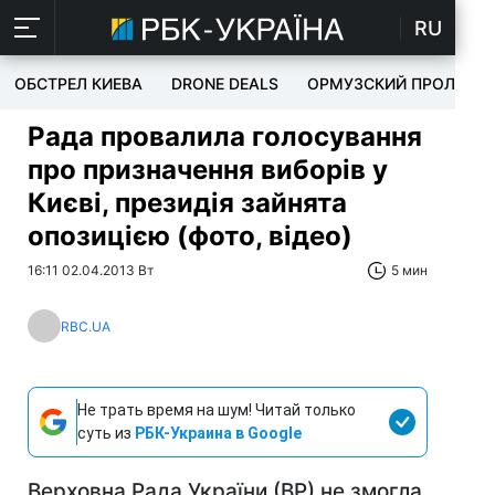
RU
ОБСТРЕЛ КИЕВА
DRONE DEALS
ОРМУЗСКИЙ ПРОЛИВ
Рада провалила голосування
про призначення виборів у
Києві, президія зайнята
опозицією (фото, відео)
16:11 02.04.2013 Вт
5 мин
RBC.UA
Не трать время на шум! Читай только
суть из
РБК-Украина в Google
Верховна Рада України (ВР) не змогла