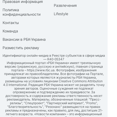
Правовая информация
Развлечения
Политика
Lifestyle
конфиденциальности
Контакты
Команда
Вакансии в РБК-Украина
Разместить рекламу
Идентификатор онлайн-медиа в Реестре субъектов в сфере медиа
— R40-05347
Информационный портал «РБК-Украина» имеет трехязычную
версию (украинскую, русскую и английскую), главная страница
портала –
https://www.rbc.ua
. Фотографии, изображения
принадлежат их правообладателям. Все фотографии на Портале,
авторами которых являются журналисты РБК-Украина,
размещены на условиях лицензии Creative Commons Attribution
4.0 International. Редакция РБК-Украина может не разделять точку
зрения авторов. Оценочные суждения не подлежат
опровержению и подтверждению их правдивости. За
достоверность и содержание рекламы ответственность несет
рекламодатель. Материалы, обозначенные плашкой: "Пресс-
релизы", "Спецпроект", "Партнерский материал", "Promo",
"Благотворительность", "Резонанс" размещаются на правах
рекламы и предназначены, как правило, для лиц, достигших 21-
летнего возраста. «Новости компании» – это информационный