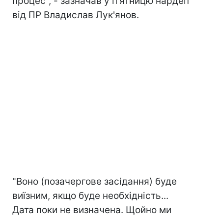
процес", - зазначав у п'ятницю нардеп
від ПР Владислав Лук'янов.
"Воно (позачергове засідання) буде
виїзним, якщо буде необхідність...
Дата поки не визначена. Щойно ми