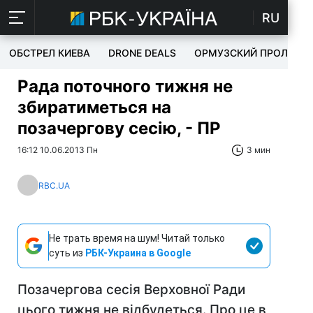
RU
ОБСТРЕЛ КИЕВА
DRONE DEALS
ОРМУЗСКИЙ ПРОЛИВ
Рада поточного тижня не
збиратиметься на
позачергову сесію, - ПР
16:12 10.06.2013 Пн
3 мин
RBC.UA
Не трать время на шум! Читай только
суть из
РБК-Украина в Google
Позачергова сесія Верховної Ради
цього тижня не відбудеться. Про це в