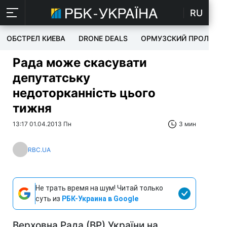
RU
ОБСТРЕЛ КИЕВА
DRONE DEALS
ОРМУЗСКИЙ ПРОЛИВ
Рада може скасувати
депутатську
недоторканність цього
тижня
13:17 01.04.2013 Пн
3 мин
RBC.UA
Не трать время на шум! Читай только
суть из
РБК-Украина в Google
Верховна Рада (ВР) України на