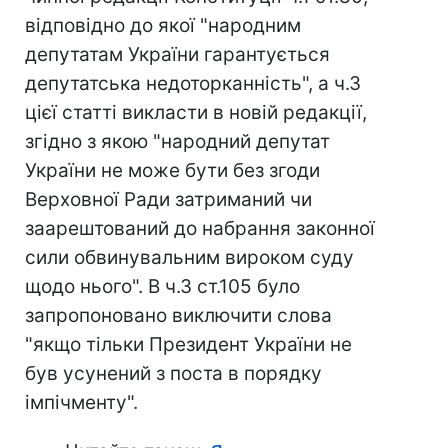
відповідно до якої "народним
депутатам України гарантується
депутатська недоторканність", а ч.3
цієї статті викласти в новій редакції,
згідно з якою "народний депутат
України не може бути без згоди
Верховної Ради затриманий чи
заарештований до набрання законної
сили обвинувальним вироком суду
щодо нього". В ч.3 ст.105 було
запропоновано виключити слова
"якщо тільки Президент України не
був усунений з поста в порядку
імпічменту".