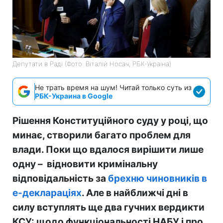
Депутати в Раді (Фото: Віталій Носач, РБК-Україна)
Не трать время на шум! Читай только суть из
РБК-Украина в Google
Рішення Конституційного суду у році, що
минає, створили багато проблем для
влади. Поки що вдалося вирішити лише
одну – відновити кримінальну
відповідальність за
брехню чиновників в
е-деклараціях
. Але в найближчі дні в
силу вступлять ще два гучних вердикти
КСУ: щодо функціональності НАБУ і про