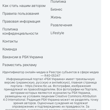
Политика
Как стать нашим автором
Бизнес
Правила пользования
Жизнь
Правовая информация
Развлечения
Политика
Lifestyle
конфиденциальности
Контакты
Команда
Вакансии в РБК-Украина
Разместить рекламу
Идентификатор онлайн-медиа в Реестре субъектов в сфере медиа
— R40-05347
Информационный портал «РБК-Украина» имеет трехязычную
версию (украинскую, русскую и английскую), главная страница
портала –
https://www.rbc.ua
. Фотографии, изображения
принадлежат их правообладателям. Все фотографии на Портале,
авторами которых являются журналисты РБК-Украина,
размещены на условиях лицензии Creative Commons Attribution
4.0 International. Редакция РБК-Украина может не разделять точку
зрения авторов. Оценочные суждения не подлежат
опровержению и подтверждению их правдивости. За
достоверность и содержание рекламы ответственность несет