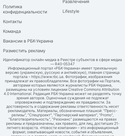
Развлечения
Политика
Lifestyle
конфиденциальности
Контакты
Команда
Вакансии в РБК-Украина
Разместить рекламу
Идентификатор онлайн-медиа в Реестре субъектов в сфере медиа
— R40-05347
Информационный портал «РБК-Украина» имеет трехязычную
версию (украинскую, русскую и английскую), главная страница
портала –
https://www.rbc.ua
. Фотографии, изображения
принадлежат их правообладателям. Все фотографии на Портале,
авторами которых являются журналисты РБК-Украина,
размещены на условиях лицензии Creative Commons Attribution
4.0 International. Редакция РБК-Украина может не разделять точку
зрения авторов. Оценочные суждения не подлежат
опровержению и подтверждению их правдивости. За
достоверность и содержание рекламы ответственность несет
рекламодатель. Материалы, обозначенные плашкой: "Пресс-
релизы", "Спецпроект", "Партнерский материал", "Promo",
"Благотворительность", "Резонанс" размещаются на правах
рекламы и предназначены, как правило, для лиц, достигших 21-
летнего возраста. «Новости компании» – это информационный
формат, охватывающий новости, события и объявления,