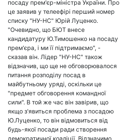
посаду прем'єр-міністра України. Про
це заявив у телеефірі перший номер
списку "НУ-НС" Юрій Луценко.
"Очевидно, що БЮТ внесе
кандидатуру Ю.Тимошенко на посаду
прем'єра, і ми її підтримаємо", -
сказав він. Лідер "НУ-НС" також
відзначив, що ще не обговорювалося
питання розподілу посад в
майбутньому уряді, оскільки це
"предмет обговорення командної
сили". В той же час він завірив, що
якщо з'явиться проблема з посадою
Ю.Луценко, то він відмовиться від
будь-якої посади ради створення
демократичної коаліції. Відзначимо,