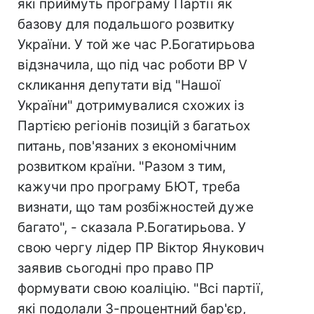
які приймуть програму Партії як
базову для подальшого розвитку
України. У той же час Р.Богатирьова
відзначила, що під час роботи ВР V
скликання депутати від "Нашої
України" дотримувалися схожих із
Партією регіонів позицій з багатьох
питань, пов'язаних з економічним
розвитком країни. "Разом з тим,
кажучи про програму БЮТ, треба
визнати, що там розбіжностей дуже
багато", - сказала Р.Богатирьова. У
свою чергу лідер ПР Віктор Янукович
заявив сьогодні про право ПР
формувати свою коаліцію. "Всі партії,
які подолали 3-процентний бар'єр,