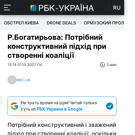
RU
ОБСТРЕЛ КИЕВА
DRONE DEALS
ОРМУЗСКИЙ ПРОЛИВ
Р.Богатирьова: Потрібний
конструктивний підхід при
створенні коаліції
15:14 01.10.2007 Пн
3 мин
RBC.UA
Не трать время на шум! Читай только
суть из
РБК-Украина в Google
Потрібний конструктивний і зважений
підхід при створенні коаліції, оскільки