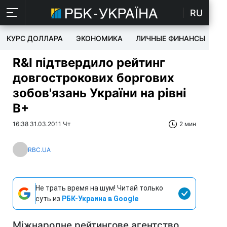
RU
КУРС ДОЛЛАРА
ЭКОНОМИКА
ЛИЧНЫЕ ФИНАНСЫ
T
R&I підтвердило рейтинг
довгострокових боргових
зобов'язань України на рівні
В+
16:38 31.03.2011 Чт
2 мин
RBC.UA
Не трать время на шум! Читай только
суть из
РБК-Украина в Google
Міжнародне рейтингове агентство