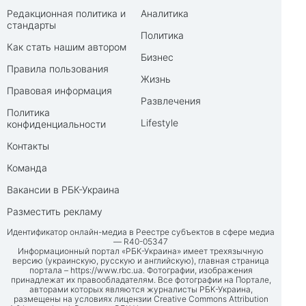
Редакционная политика и
Аналитика
стандарты
Политика
Как стать нашим автором
Бизнес
Правила пользования
Жизнь
Правовая информация
Развлечения
Политика
Lifestyle
конфиденциальности
Контакты
Команда
Вакансии в РБК-Украина
Разместить рекламу
Идентификатор онлайн-медиа в Реестре субъектов в сфере медиа
— R40-05347
Информационный портал «РБК-Украина» имеет трехязычную
версию (украинскую, русскую и английскую), главная страница
портала –
https://www.rbc.ua
. Фотографии, изображения
принадлежат их правообладателям. Все фотографии на Портале,
авторами которых являются журналисты РБК-Украина,
размещены на условиях лицензии Creative Commons Attribution