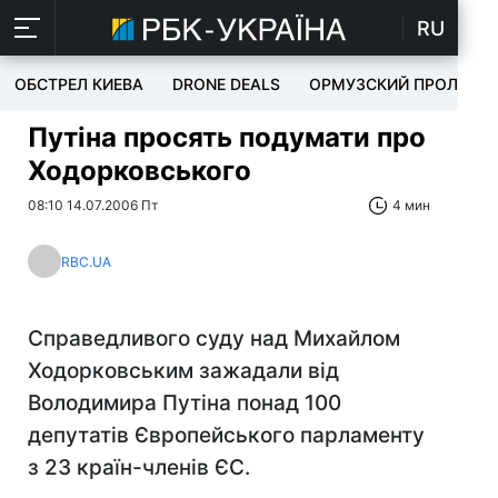
RU
ОБСТРЕЛ КИЕВА
DRONE DEALS
ОРМУЗСКИЙ ПРОЛИВ
Путіна просять подумати про
Ходорковського
08:10 14.07.2006 Пт
4 мин
RBC.UA
Справедливого суду над Михайлом
Ходорковським зажадали від
Володимира Путіна понад 100
депутатів Європейського парламенту
з 23 країн-членів ЄС.