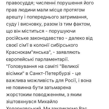
правосуддя; численні порушення його
прав людини мали місце протягом
арешту і попереднього затримання,
суду і висновку, разом із тим фактом,
що він міститься - порушуючи
російське законодавство - далеко від
своєї сім'ї в колонії сибірського
Краснокам"янська", - заявляють
європейські парламентарії.
"Головування на саміті "Великої
вісімки" в Санкт-Петербурзі - це
важлива можливість для Росії, і вона
не повинна бути затьмарена
жорстоким поводженням, з яким
зіштовхнувся Михайло
Ходорковський. Ми закликаємо Вас