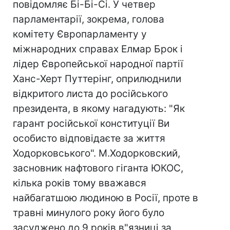
повідомляє Бі-Бі-Сі. У четвер
парламентарії, зокрема, голова
комітету Європарламенту у
міжнародних справах Елмар Брок і
лідер Європейської народної партії
Ханс-Херт Путтерінг, оприлюднили
відкритого листа до російського
президента, в якому нагадують: "Як
гарант російської конституції Ви
особисто відповідаєте за життя
Ходорковського". М.Ходорковский,
засновник нафтового гіганта ЮКОС,
кілька років тому вважався
найбагатшою людиною в Росії, проте в
травні минулого року його було
засуджено до 9 років в"язниці за