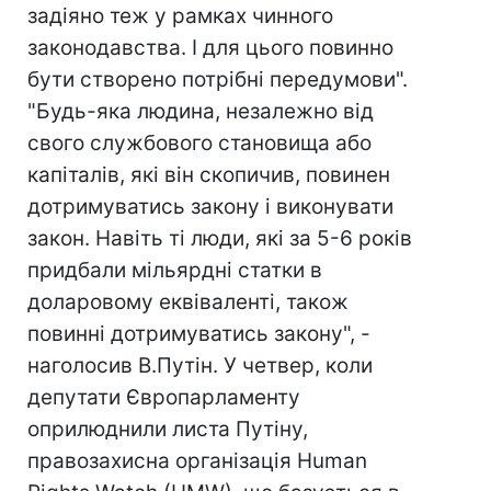
задіяно теж у рамках чинного
законодавства. І для цього повинно
бути створено потрібні передумови".
"Будь-яка людина, незалежно від
свого службового становища або
капіталів, які він скопичив, повинен
дотримуватись закону і виконувати
закон. Навіть ті люди, які за 5-6 років
придбали мільярдні статки в
доларовому еквіваленті, також
повинні дотримуватись закону", -
наголосив В.Путін. У четвер, коли
депутати Європарламенту
оприлюднили листа Путіну,
правозахисна організація Human