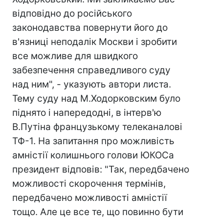
відповідно до російського
законодавства повернути його до
в'язниці неподалік Москви і зробити
все можливе для швидкого
забезпечення справедливого суду
над ним", - указують автори листа.
Тему суду над М.Ходорковским було
піднято і напередодні, в інтерв'ю
В.Путіна французькому телеканалові
ТФ-1. На запитання про можливість
амністії колишнього голови ЮКОСа
президент відповів: "Так, передбачено
можливості скорочення термінів,
передбачено можливості амністії
тощо. Але це все те, що повинно бути