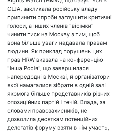
Rights Watch (HMW), що базується в
США, закликала російську владу
припинити спроби заглушити критичні
голоси, а інших членів "вісімки" -
чинити тиск на Москву з тим, щоб
вона більше уваги надавала правам
людини. Як приклад порушень цих
прав HRW вказала на конференцію
"Інша Росія", що завершилася
напередодні в Москві, й організатори
якої намагалися зібрати в одній залі
якомога більше представників різних
опозиційних партій і течій. Влада, за
словами правозахисників, не
дозволила десяткам потенційних
делегатів форуму взяти в нім участь,