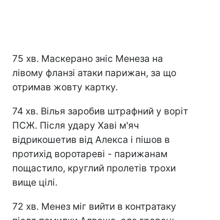
75 хв. Маскерано зніс Менеза на
лівому фланзі атаки парижан, за що
отримав жовту картку.
74 хв. Вілья заробив штрафний у воріт
ПСЖ. Після удару Хаві м'яч
відрикошетив від Алекса і пішов в
протихід воротареві - парижанам
пощастило, круглий пролетів трохи
вище цілі.
72 хв. Менез міг вийти в контратаку