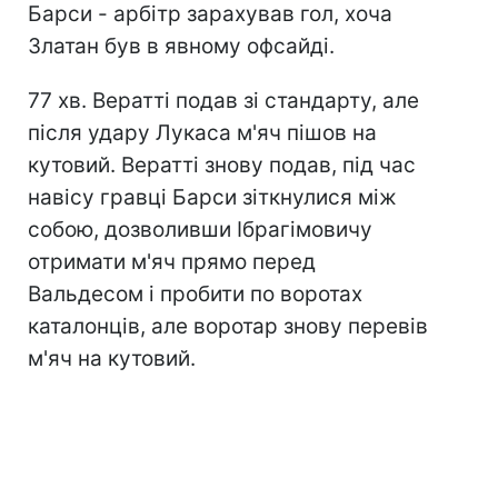
Барси - арбітр зарахував гол, хоча
Златан був в явному офсайді.
77 хв. Вератті подав зі стандарту, але
після удару Лукаса м'яч пішов на
кутовий. Вератті знову подав, під час
навісу гравці Барси зіткнулися між
собою, дозволивши Ібрагімовичу
отримати м'яч прямо перед
Вальдесом і пробити по воротах
каталонців, але воротар знову перевів
м'яч на кутовий.