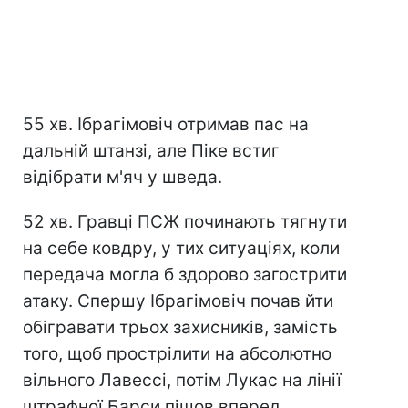
55 хв. Ібрагімовіч отримав пас на
дальній штанзі, але Піке встиг
відібрати м'яч у шведа.
52 хв. Гравці ПСЖ починають тягнути
на себе ковдру, у тих ситуаціях, коли
передача могла б здорово загострити
атаку. Спершу Ібрагімовіч почав йти
обігравати трьох захисників, замість
того, щоб прострілити на абсолютно
вільного Лавессі, потім Лукас на лінії
штрафної Барси пішов вперед,