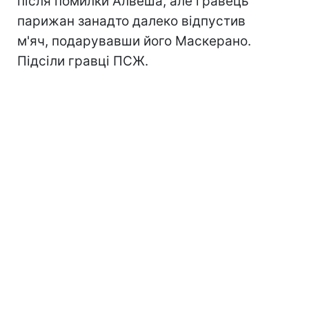
після помилки Алвеша, але гравець
парижан занадто далеко відпустив
м'яч, подарувавши його Маскерано.
Підсіли гравці ПСЖ.