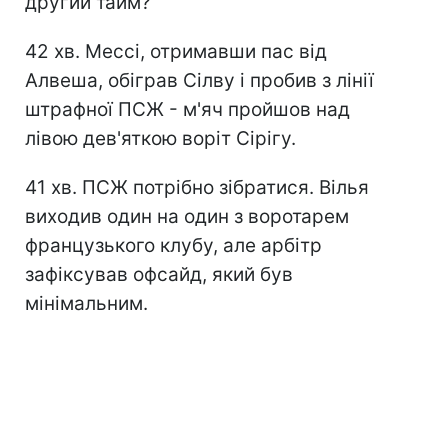
другий тайм?
42 хв. Мессі, отримавши пас від
Алвеша, обіграв Сілву і пробив з лінії
штрафної ПСЖ - м'яч пройшов над
лівою дев'яткою воріт Сірігу.
41 хв. ПСЖ потрібно зібратися. Вілья
виходив один на один з воротарем
французького клубу, але арбітр
зафіксував офсайд, який був
мінімальним.