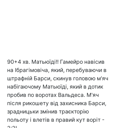
90+4 хв. Матьюїді!! Гамейро навісив
на Ібрагімовіча, який, перебуваючи в
штрафній Барси, скинув головою м'яч
набігаючому Матьюїді, який в дотик
пробив по воротах Вальдеса. М'яч
після рикошету від захисника Барси,
зрадницьки змінив траєкторію
польоту і влетів в правий кут воріт -