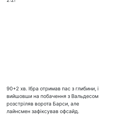
2:2!
90+2 хв. Ібра отримав пас з глибини, і
вийшовши на побачення з Вальдесом
розстріляв ворота Барси, але
лайнсмен зафіксував офсайд.