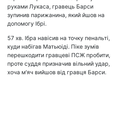
руками Лукаса, гравець Барси
зупинив парижанина, який йшов на
допомогу Ібрі.
57 хв. Ібра навісив на точку пенальті,
куди набігав Матьюіді. Піке зумів
перешкодити гравцеві ПСЖ пробити,
проте суддя призначив вільний удар,
хоча м'яч вийшов від гравця Барси.