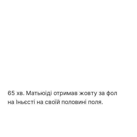
65 хв. Матьюіді отримав жовту за фол
на Іньєсті на своїй половині поля.