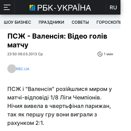
RU
ШОУ БИЗНЕС
ПРАЗДНИКИ
СОВЕТЫ
ГОРОСКОПЫ
ПСЖ - Валенсія: Відео голів
матчу
23:50 06.03.2013 Ср
1 мин
RBC.UA
ПСЖ і "Валенсія" розійшлися миром у
матчі-відповіді 1/8 Ліги Чемпіонів.
Нічия вивела в чвертьфінал парижан,
так як першу гру вони виграли з
рахунком 2:1.