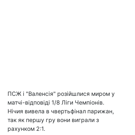
ПСЖ і "Валенсія" розійшлися миром у
матчі-відповіді 1/8 Ліги Чемпіонів.
Нічия вивела в чвертьфінал парижан,
так як першу гру вони виграли з
рахунком 2:1.