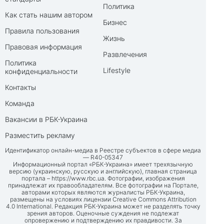
Политика
Как стать нашим автором
Бизнес
Правила пользования
Жизнь
Правовая информация
Развлечения
Политика
Lifestyle
конфиденциальности
Контакты
Команда
Вакансии в РБК-Украина
Разместить рекламу
Идентификатор онлайн-медиа в Реестре субъектов в сфере медиа
— R40-05347
Информационный портал «РБК-Украина» имеет трехязычную
версию (украинскую, русскую и английскую), главная страница
портала –
https://www.rbc.ua
. Фотографии, изображения
принадлежат их правообладателям. Все фотографии на Портале,
авторами которых являются журналисты РБК-Украина,
размещены на условиях лицензии Creative Commons Attribution
4.0 International. Редакция РБК-Украина может не разделять точку
зрения авторов. Оценочные суждения не подлежат
опровержению и подтверждению их правдивости. За