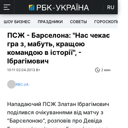
RU
ШОУ БИЗНЕС
ПРАЗДНИКИ
СОВЕТЫ
ГОРОСКОПЫ
ПСЖ - Барселона: "Нас чекає
гра з, мабуть, кращою
командою в історії", -
Ібрагімович
10:11 02.04.2013 Вт
2 мин
RBC.UA
Нападаючий ПСЖ Златан Ібрагімович
поділився очікуваннями від матчу з
"Барселоною", розповів про Девіда