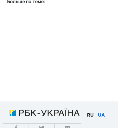
Больше по теме:
RU
|
UA