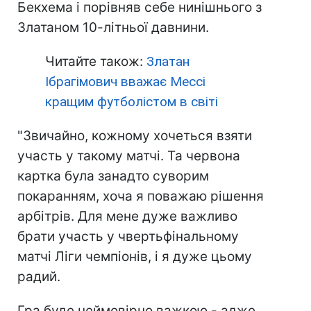
Бекхема і порівняв себе нинішнього з
Златаном 10-літньої давнини.
Читайте також:
Златан
Ібрагімович вважає Мессі
кращим футболістом в світі
"Звичайно, кожному хочеться взяти
участь у такому матчі. Та червона
картка була занадто суворим
покаранням, хоча я поважаю рішення
арбітрів. Для мене дуже важливо
брати участь у чвертьфінальному
матчі Ліги чемпіонів, і я дуже цьому
радий.
Гра буде неймовірно важкою - адже