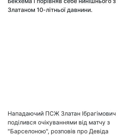
Бекхема і порівняв себе нинішнього з
Златаном 10-літньої давнини.
Нападаючий ПСЖ Златан Ібрагімович
поділився очікуваннями від матчу з
"Барселоною", розповів про Девіда