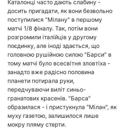
Каталонці часто дають слабину -
досить пригадати, як вони безвольно
поступилися "Мілану" в першому
матчі 1/8 фіналу. Так, потім вони
розгромили італійців у другому
поєдинку, але іноді здається, що
головною рушійною силою "Барси" в
тому матчі було всесвітня зловтіха -
занадто вже радісно половина
планети потирала руки,
передчуваючи виліт синьо-
гранатових красенів. "Барса"
образилася - і пристукнула "Мілан", як
муху газетою, залишилося лише
мокру пляму стерти.