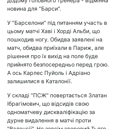
додому головного тренера - відмінна
новина для "Барси".
У "Барселони" під питанням участь в
цьому матчі Хаві і Хорді Альби, що
пошкодив ногу. Обидва заявлені на
матч, обидва приїхали в Париж, але
рішення про їх вихід на поле буде
прийнято безпосередньо перед грою.
А ось Карлес Пуйоль і Адріано
залишилися в Каталонії.
У складі "ПСЖ" повертається Златан
Ібрагімович, що відсидів свою
одноматчеву дискваліфікацію за
дурне видалення в матчі проти
"Валенсії". Не зовсім здоровий Тьяго